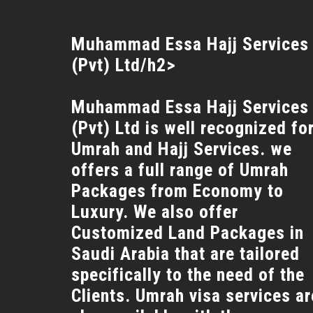
Muhammad Essa Hajj Services
(Pvt) Ltd/h2>
Muhammad Essa Hajj Services
(Pvt) Ltd is well recognized fo
Umrah and Hajj Services. we
offers a full range of Umrah
Packages from Economy to
Luxury. We also offer
Customized Land Packages in
Saudi Arabia that are tailored
specifically to the need of the
Clients. Umrah visa services ar