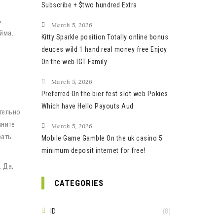
Subscribe + $two hundred Extra
ь
March 5, 2026
йма.
Kitty Sparkle position Totally online bonus
deuces wild 1 hand real money free Enjoy
On the web IGT Family
March 5, 2026
Preferred On the bier fest slot web Pokies
Which have Hello Payouts Aud
тельно
лните
March 5, 2026
рать
Mobile Game Gamble On the uk casino 5
minimum deposit internet for free!
 Да,
CATEGORIES
ID
(8)