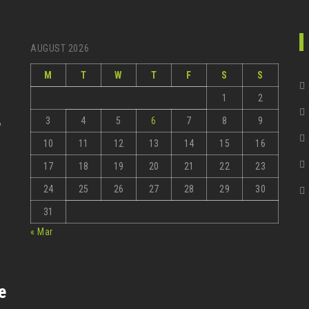
AUGUST 2026
M
T
W
T
F
S
S
1
2
3
4
5
6
7
8
9
r
10
11
12
13
14
15
16
17
18
19
20
21
22
23
24
25
26
27
28
29
30
31
« Mar
e