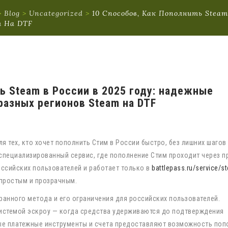
>
Blog
>
Uncategorized
>
10 Способов, Как Пополнить Steam
m На DTF
ь Steam в России в 2025 году: надежные
разных регионов Steam на DTF
я тех, кто хочет пополнить Стим в России быстро, без лишних шагов 
специализированный сервис, где пополнение Стим проходит через 
оссийских пользователей и работает только в
battlepass.ru/service/s
 простым и прозрачным.
ранного метода и его ограничения для российских пользователей.
истемой эскроу — когда средства удерживаются до подтверждения
ые платежные инструменты и счета предоставляют возможность поп