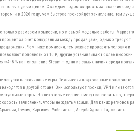
лет по выгодным ценам. С каждым годом скорость зачисления средс
ром, и в 2026 году, чем быстрее произойдёт зачисление, тем лучш
е только размером комиссии, но и самой моделью работы. Маркетп
й процент за счёт конкуренции между продавцами, однако требуют
предложения. Чем ниже комиссия, тем важнее проверять условия и
озволяют пополнять от 10 ₽, другие устанавливают более высокий 
я ≈4–5 % на пополнение Steam — одна из самых низких среди попул
ете запускать скачивание игры. Технически подкованные пользовател
 находятся в другой стране. Они используют прокси, VPN и пытаются
 виртуальные карты. Но некоторые сервисы могут запросить подтвер
 скорость зачисления, чтобы не ждать часами. Для каких регионов р
Армения, Грузия, Киргизия, Узбекистан, Азербайджан, Таджикистан.