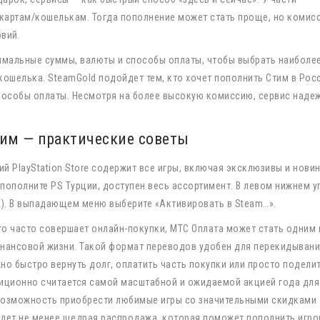
 картам/кошелькам. Тогда пополнение может стать проще, но комис
овий.
имальные суммы, валюты и способы оплаты, чтобы выбрать наиболе
ошелька. SteamGold подойдет тем, кто хочет пополнить Стим в Рос
пособы оплаты. Несмотря на более высокую комиссию, сервис надеж
им — практические советы
й PlayStation Store содержит все игры, включая эксклюзивы и новин
 пополните PS Турции, доступен весь ассортимент. В левом нижнем у
к). В выпадающем меню выберите «Активировать в Steam…».
то часто совершает онлайн-покупки, МТС Оплата может стать одним 
нансовой жизни. Такой формат переводов удобен для перекидывани
жно быстро вернуть долг, оплатить часть покупки или просто подели
иционно считается самой масштабной и ожидаемой акцией года для
 возможность приобрести любимые игры со значительными скидками
 ждет не менее щедрая распродажа, которая поможет пополнить игр