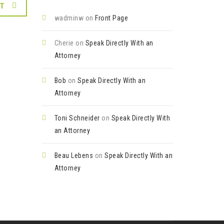
XT
wadminw
on
Front Page
Cherie
on
Speak Directly With an
Attorney
Bob
on
Speak Directly With an
Attorney
Toni Schneider
on
Speak Directly With
an Attorney
Beau Lebens
on
Speak Directly With an
Attorney