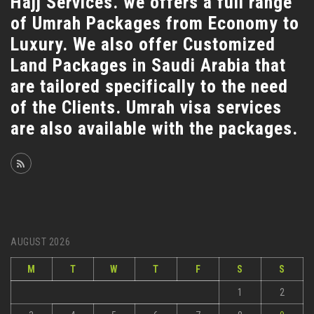
Hajj Services. we offers a full range
of Umrah Packages from Economy to
Luxury. We also offer Customized
Land Packages in Saudi Arabia that
are tailored specifically to the need
of the Clients. Umrah visa services
are also available with the packages.
AUGUST 2026
M
T
W
T
F
S
S
1
2