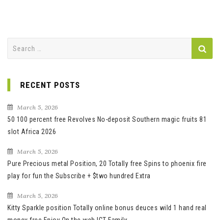
Search
for:
RECENT POSTS
March 5, 2026
50 100 percent free Revolves No-deposit Southern magic fruits 81
slot Africa 2026
March 5, 2026
Pure Precious metal Position, 20 Totally free Spins to phoenix fire
play for fun the Subscribe + $two hundred Extra
March 5, 2026
Kitty Sparkle position Totally online bonus deuces wild 1 hand real