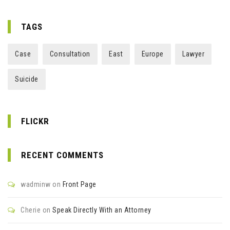
TAGS
Case
Consultation
East
Europe
Lawyer
Suicide
FLICKR
RECENT COMMENTS
wadminw
on
Front Page
Cherie
on
Speak Directly With an Attorney