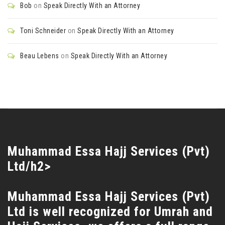
Bob
on
Speak Directly With an Attorney
Toni Schneider
on
Speak Directly With an Attorney
Beau Lebens
on
Speak Directly With an Attorney
Muhammad Essa Hajj Services (Pvt)
Ltd/h2>
Muhammad Essa Hajj Services (Pvt)
Ltd is well recognized for Umrah and