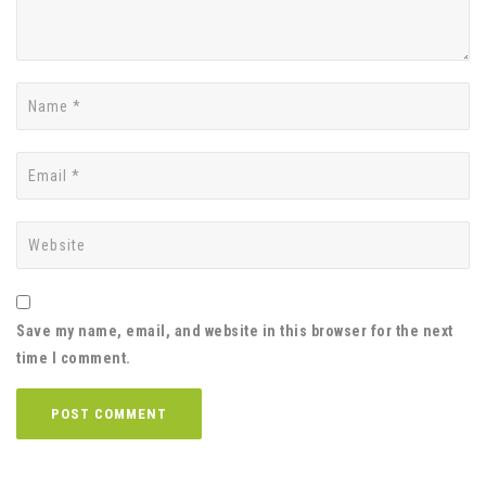
Save my name, email, and website in this browser for the next
time I comment.