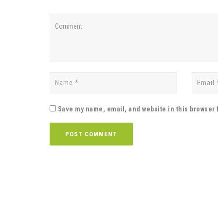
Save my name, email, and website in this browser 