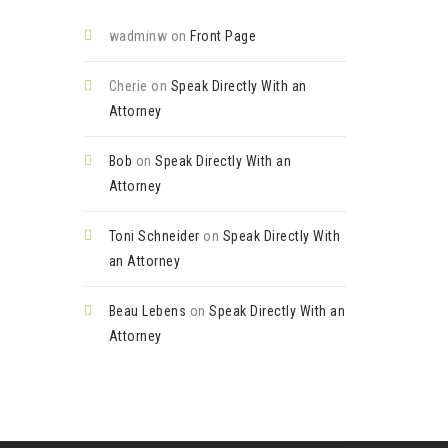
wadminw
on
Front Page
Cherie
on
Speak Directly With an
Attorney
Bob
on
Speak Directly With an
Attorney
Toni Schneider
on
Speak Directly With
an Attorney
Beau Lebens
on
Speak Directly With an
Attorney