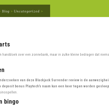
>
Blog
>
Uncategorized
>
arts
n handdoek over een zonnebank, maar in zulke kleine bedragen dat niem
en
onderzoeken van deze Blackjack Surrender review is de aanwezighei
no deposit bonus Playtech’s naam kan een keer tegen worden gesleep
sinospellen.
n bingo