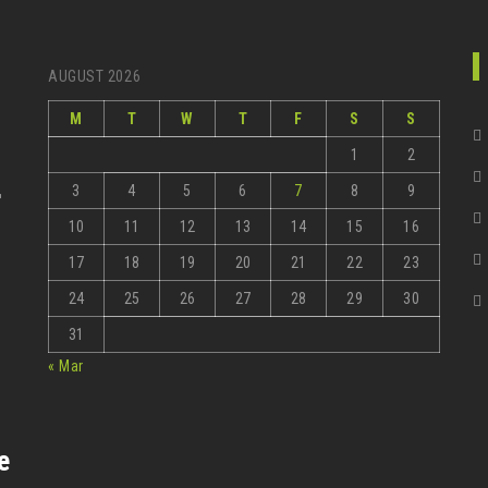
AUGUST 2026
M
T
W
T
F
S
S
1
2
3
4
5
6
7
8
9
r
10
11
12
13
14
15
16
17
18
19
20
21
22
23
24
25
26
27
28
29
30
31
« Mar
e