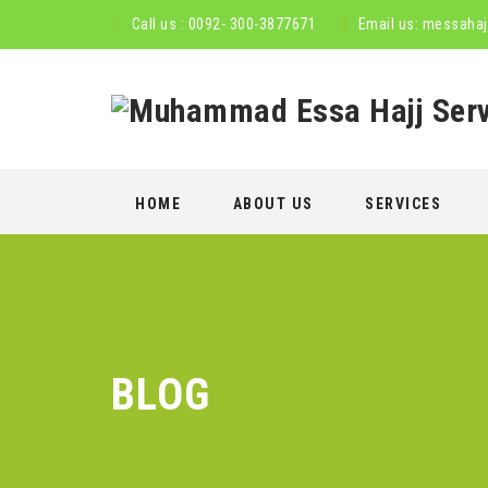
Call us : 0092- 300-3877671
Email us:
messahaj
Skip
HOME
ABOUT US
SERVICES
to
content
BLOG