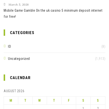
March 5, 2026
Mobile Game Gamble On the uk casino 5 minimum deposit internet
for free!
CATEGORIES
ID
(8)
Uncategorized
(1,913)
CALENDAR
AUGUST 2026
M
T
W
T
F
S
S
1
2