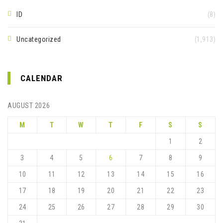
ID
(8)
Uncategorized
(1,913)
CALENDAR
AUGUST 2026
M
T
W
T
F
S
S
1
2
3
4
5
6
7
8
9
10
11
12
13
14
15
16
17
18
19
20
21
22
23
24
25
26
27
28
29
30