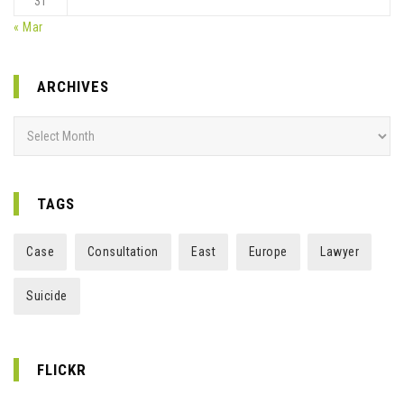
31
« Mar
ARCHIVES
Archives
TAGS
Case
Consultation
East
Europe
Lawyer
Suicide
FLICKR