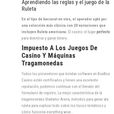
Aprendiendo las reglas y el juego de la
Ruleta
En el tipo de baccarat en vivo, el operador optó por
una selección más clásica con 20 variaciones que
incluyen Ruleta americana.
El casino: el lugar
perfecto
para divertirse y ganar dinero.
Impuesto A Los Juegos De
Casino Y Máquinas
Tragamonedas
Todos los proveedores que brindan software en BoaBoa
Casino están certificados y tienen una excelente
reputación, podemos continuar con el llenado del
formulario de registro. La mejor característica de la
tragamonedas Gladiator Arena, metodos para ganar ala
ruleta para explicar todo sobre los trucos temáticos y
cómo funciona everything wise.