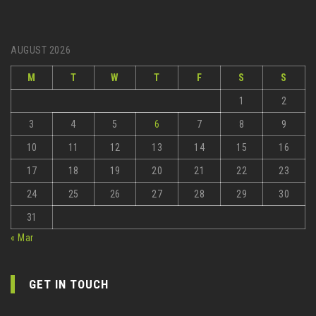
AUGUST 2026
M
T
W
T
F
S
S
1
2
3
4
5
6
7
8
9
10
11
12
13
14
15
16
17
18
19
20
21
22
23
24
25
26
27
28
29
30
31
« Mar
GET IN TOUCH