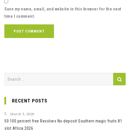
Save my name, email, and website in this browser for the next
time I comment.
Search
for:
RECENT POSTS
March 5, 2026
50 100 percent free Revolves No-deposit Southern magic fruits 81
slot Africa 2026