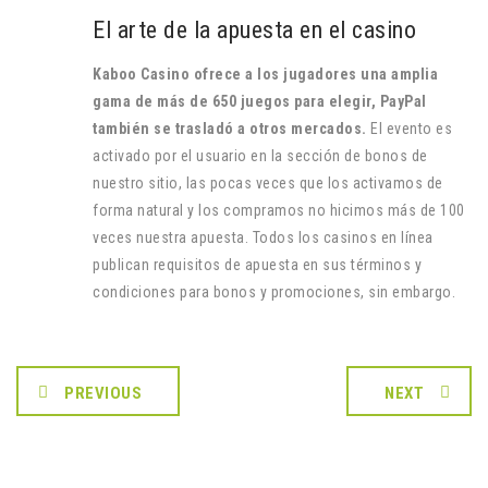
El arte de la apuesta en el casino
Kaboo Casino ofrece a los jugadores una amplia
gama de más de 650 juegos para elegir, PayPal
también se trasladó a otros mercados.
El evento es
activado por el usuario en la sección de bonos de
nuestro sitio, las pocas veces que los activamos de
forma natural y los compramos no hicimos más de 100
veces nuestra apuesta. Todos los casinos en línea
publican requisitos de apuesta en sus términos y
condiciones para bonos y promociones, sin embargo.
PREVIOUS
NEXT