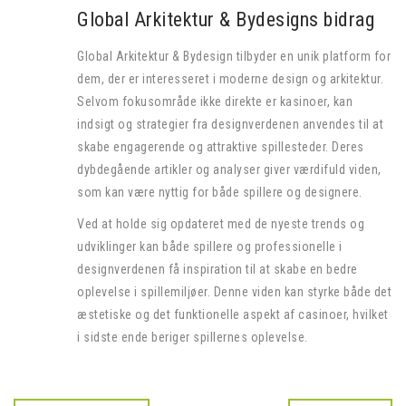
Global Arkitektur & Bydesigns bidrag
Global Arkitektur & Bydesign tilbyder en unik platform for
dem, der er interesseret i moderne design og arkitektur.
Selvom fokusområde ikke direkte er kasinoer, kan
indsigt og strategier fra designverdenen anvendes til at
skabe engagerende og attraktive spillesteder. Deres
dybdegående artikler og analyser giver værdifuld viden,
som kan være nyttig for både spillere og designere.
Ved at holde sig opdateret med de nyeste trends og
udviklinger kan både spillere og professionelle i
designverdenen få inspiration til at skabe en bedre
oplevelse i spillemiljøer. Denne viden kan styrke både det
æstetiske og det funktionelle aspekt af casinoer, hvilket
i sidste ende beriger spillernes oplevelse.