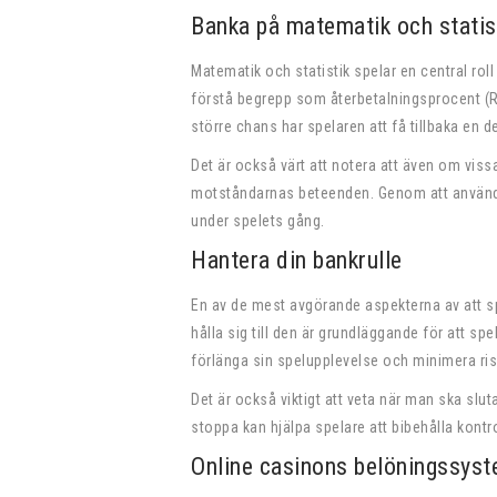
Banka på matematik och statis
Matematik och statistik spelar en central roll
förstå begrepp som återbetalningsprocent (R
större chans har spelaren att få tillbaka en de
Det är också värt att notera att även om viss
motståndarnas beteenden. Genom att använda 
under spelets gång.
Hantera din bankrulle
En av de mest avgörande aspekterna av att sp
hålla sig till den är grundläggande för att sp
förlänga sin spelupplevelse och minimera risk
Det är också viktigt att veta när man ska slut
stoppa kan hjälpa spelare att bibehålla kontro
Online casinons belöningssys