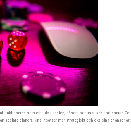
ecialfunktionerna som erbjuds i spelen, såsom bonusar och gratissnurr. Ge
an spelare planera sina insatser mer strategiskt och öka sina chanser att