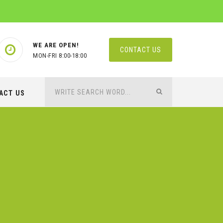
WE ARE OPEN!
CONTACT US
MON-FRI 8:00-18:00
ACT US