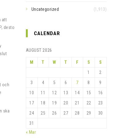
Uncategorized
(1,913)
 att
P, desto
CALENDAR
v
AUGUST 2026
slut
M
T
W
T
F
S
S
1
2
3
4
5
6
7
8
9
t och
e
10
11
12
13
14
15
16
17
18
19
20
21
22
23
an ska
24
25
26
27
28
29
30
31
« Mar