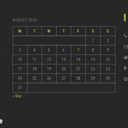
AUGUST 2026
M
T
W
T
F
S
S
1
2
3
4
5
6
7
8
9
r
10
11
12
13
14
15
16
17
18
19
20
21
22
23
24
25
26
27
28
29
30
31
« Mar
e