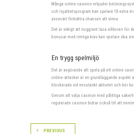
Många online casinon erbjuder belöningssyste
och lojalitetsprogram kan spelare få extra in
avsevärt förbättra chansen att vinna.
Det är viktigt att noggrant läsa villkoren fö
bonusar med rimliga krav kan spelare öka sin 
En trygg spelmiljö
Det är avgörande att spela på ett online cas
online-attacker är en grundläggande aspekt a
blockerade vid misstänkt aktivitet och bör k
Genom att välja casinon med pålitliga säkerh
regulerade casinon bidrar också till att minim
PREVIOUS