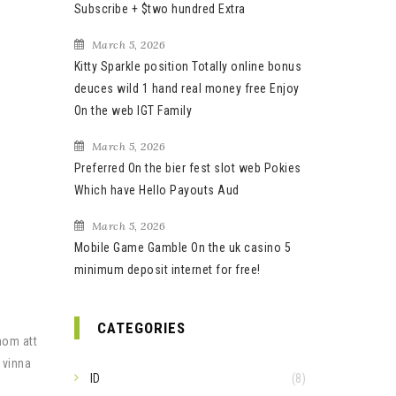
Subscribe + $two hundred Extra
March 5, 2026
Kitty Sparkle position Totally online bonus
deuces wild 1 hand real money free Enjoy
On the web IGT Family
March 5, 2026
Preferred On the bier fest slot web Pokies
Which have Hello Payouts Aud
March 5, 2026
Mobile Game Gamble On the uk casino 5
minimum deposit internet for free!
CATEGORIES
nom att
 vinna
ID
(8)