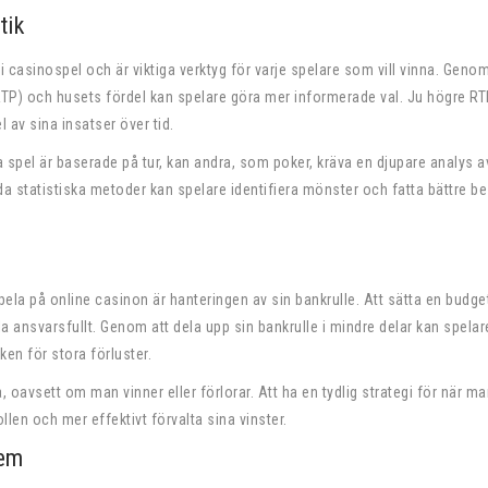
tik
 i casinospel och är viktiga verktyg för varje spelare som vill vinna. Genom
TP) och husets fördel kan spelare göra mer informerade val. Ju högre RT
l av sina insatser över tid.
a spel är baserade på tur, kan andra, som poker, kräva en djupare analys a
statistiska metoder kan spelare identifiera mönster och fatta bättre be
ela på online casinon är hanteringen av sin bankrulle. Att sätta en budge
ela ansvarsfullt. Genom att dela upp sin bankrulle i mindre delar kan spelar
en för stora förluster.
a, oavsett om man vinner eller förlorar. Att ha en tydlig strategi för när m
llen och mer effektivt förvalta sina vinster.
tem