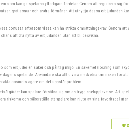
m som kan ge spelarna ytterligare fördelar. Genom att registrera sig fö
satser, gratissnurr och andra förmåner. Att utnyttja dessa erbjudanden ka
r dessa bonusar, eftersom vissa kan ha strikta omsättningskrav. Genom att v
chans att dra nytta av erbjudanden utan att bli besvikna.
ino som erbjuder en säker och pålitlig miljö. En säkerhetslösning som sky
v dagens spelande. Användare ska alltid vara medvetna om risken för att 
ontakta casinots ägare om det uppstår problem.
etsåtgärder kan spelare försäkra sig om en trygg spelupplevelse. Att spe
era riskerna och säkerställa att spelare kan njuta av sina favoritspel utan
NE