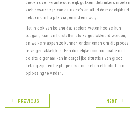
bieden over verantwoordelijk gokken. Gebruikers moeten
zich bewust zijn van de risico’s en altijd de mogelijkheid
hebben om hulp te vragen indien nodig.
Het is ook van belang dat spelers weten hoe ze hun
toegang kunnen herstellen als ze geblokkeerd worden,
en welke stappen ze kunnen ondernemen om dit proces
te vergemakkelijken. Een duidelijke communicatie met
de site-eigenaar kan in dergelijke situaties van groot
belang zijn, en helpt spelers om snel en effectief een
oplossing te vinden.
PREVIOUS
NEXT