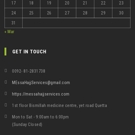
17
18
19
20
21
22
23
24
25
26
27
28
29
30
31
« Mar
GET IN TOUCH
0092- 81-2831738
MEssaHajjServices@gmail.com
https://messahajjservices.com
1st floor Bismillah medicine centre, yet road Quetta
Mon to Sat - 9:00am to 6:00pm
(Sunday Closed)