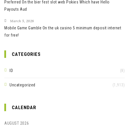
Preferred On the bier fest slot web Pokies Which have Hello
Payouts Aud
March 5, 2026
Mobile Game Gamble On the uk casino 5 minimum deposit internet
for free!
CATEGORIES
ID
(8)
Uncategorized
(1,913)
CALENDAR
AUGUST 2026