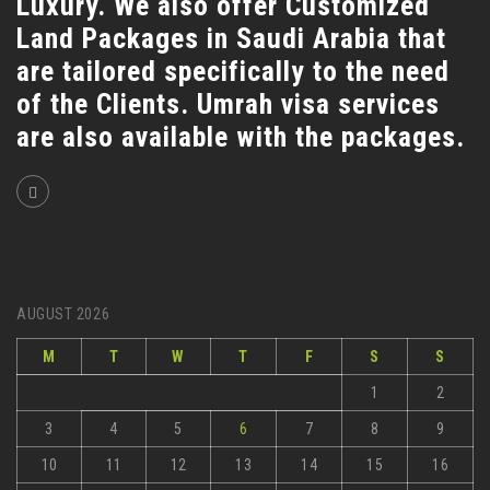
Luxury. We also offer Customized
Land Packages in Saudi Arabia that
are tailored specifically to the need
of the Clients. Umrah visa services
are also available with the packages.
AUGUST 2026
M
T
W
T
F
S
S
1
2
3
4
5
6
7
8
9
10
11
12
13
14
15
16