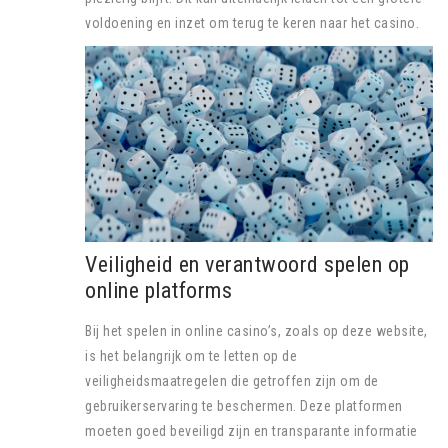
voldoening en inzet om terug te keren naar het casino.
Veiligheid en verantwoord spelen op
online platforms
Bij het spelen in online casino’s, zoals op deze website,
is het belangrijk om te letten op de
veiligheidsmaatregelen die getroffen zijn om de
gebruikerservaring te beschermen. Deze platformen
moeten goed beveiligd zijn en transparante informatie