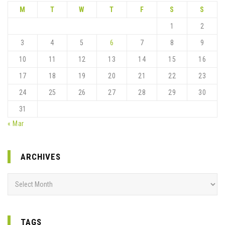
M
T
W
T
F
S
S
1
2
3
4
5
6
7
8
9
10
11
12
13
14
15
16
17
18
19
20
21
22
23
24
25
26
27
28
29
30
31
« Mar
ARCHIVES
Archives
TAGS