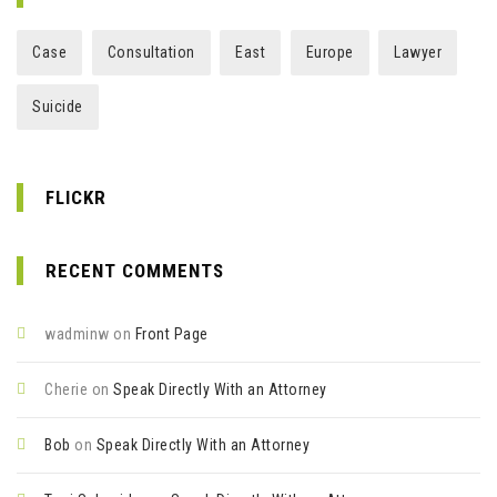
Case
Consultation
East
Europe
Lawyer
Suicide
FLICKR
RECENT COMMENTS
wadminw
on
Front Page
Cherie
on
Speak Directly With an Attorney
Bob
on
Speak Directly With an Attorney