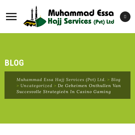
Skip
to
content
BLOG
Muhammad Essa Hajj Services (Pvt) Ltd.
>
Blog
>
Uncategorized
>
De Geheimen Onthullen Van
Succesvolle Strategieën In Casino Gaming