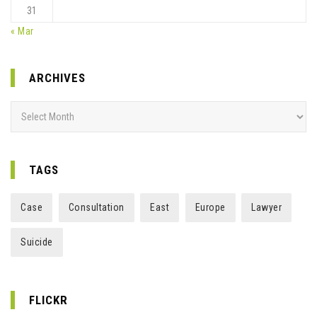
31
« Mar
ARCHIVES
Archives
TAGS
Case
Consultation
East
Europe
Lawyer
Suicide
FLICKR