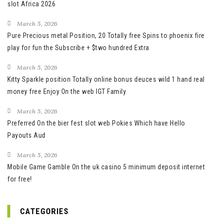
slot Africa 2026
March 5, 2026
Pure Precious metal Position, 20 Totally free Spins to phoenix fire
play for fun the Subscribe + $two hundred Extra
March 5, 2026
Kitty Sparkle position Totally online bonus deuces wild 1 hand real
money free Enjoy On the web IGT Family
March 5, 2026
Preferred On the bier fest slot web Pokies Which have Hello
Payouts Aud
March 5, 2026
Mobile Game Gamble On the uk casino 5 minimum deposit internet
for free!
CATEGORIES