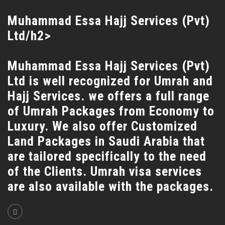
Muhammad Essa Hajj Services (Pvt)
Ltd/h2>
Muhammad Essa Hajj Services (Pvt)
Ltd is well recognized for Umrah and
Hajj Services. we offers a full range
of Umrah Packages from Economy to
Luxury. We also offer Customized
Land Packages in Saudi Arabia that
are tailored specifically to the need
of the Clients. Umrah visa services
are also available with the packages.