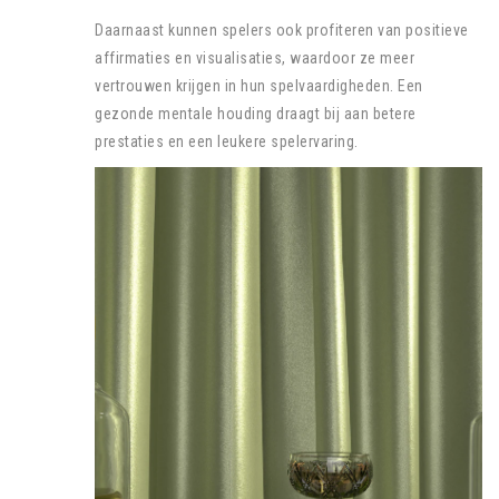
Daarnaast kunnen spelers ook profiteren van positieve
affirmaties en visualisaties, waardoor ze meer
vertrouwen krijgen in hun spelvaardigheden. Een
gezonde mentale houding draagt bij aan betere
prestaties en een leukere spelervaring.