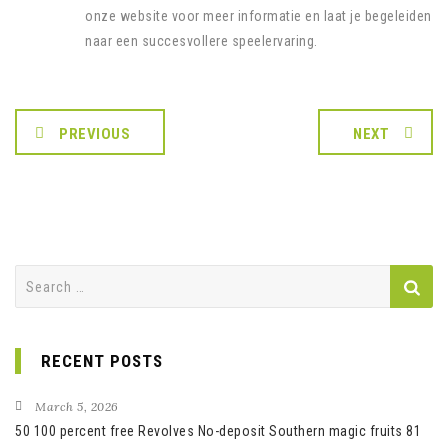
onze website voor meer informatie en laat je begeleiden
naar een succesvollere speelervaring.
PREVIOUS
NEXT
Search
for:
RECENT POSTS
March 5, 2026
50 100 percent free Revolves No-deposit Southern magic fruits 81