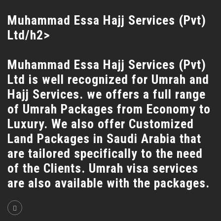
Muhammad Essa Hajj Services (Pvt)
Ltd/h2>
Muhammad Essa Hajj Services (Pvt)
Ltd is well recognized for Umrah and
Hajj Services. we offers a full range
of Umrah Packages from Economy to
Luxury. We also offer Customized
Land Packages in Saudi Arabia that
are tailored specifically to the need
of the Clients. Umrah visa services
are also available with the packages.