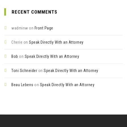
RECENT COMMENTS
wadminw
on
Front Page
Cherie
on
Speak Directly With an Attorney
Bob
on
Speak Directly With an Attorney
Toni Schneider
on
Speak Directly With an Attorney
Beau Lebens
on
Speak Directly With an Attorney