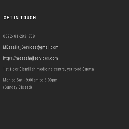
GET IN TOUCH
0092- 81-2831738
MEssaHajjServices@gmail.com
https://messahajjservices.com
1st floor Bismillah medicine centre, yet road Quetta
Mon to Sat - 9:00am to 6:00pm
(Sunday Closed)