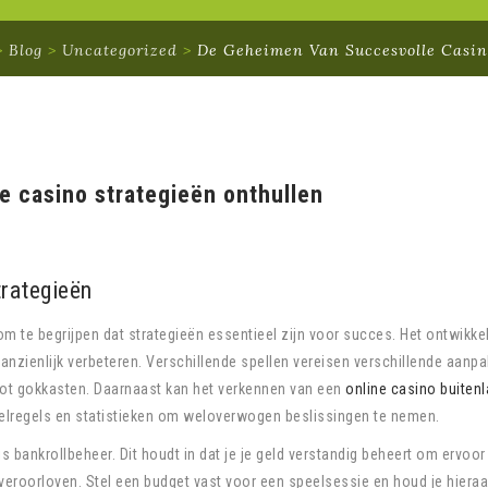
>
Blog
>
Uncategorized
>
De Geheimen Van Succesvolle Casin
e casino strategieën onthullen
trategieën
k om te begrijpen dat strategieën essentieel zijn voor succes. Het ontwikke
aanzienlijk verbeteren. Verschillende spellen vereisen verschillende aanpa
 tot gokkasten. Daarnaast kan het verkennen van een
online casino buiten
elregels en statistieken om weloverwogen beslissingen te nemen.
s bankrollbeheer. Dit houdt in dat je je geld verstandig beheert om ervoor
nt veroorloven. Stel een budget vast voor een speelsessie en houd je hier