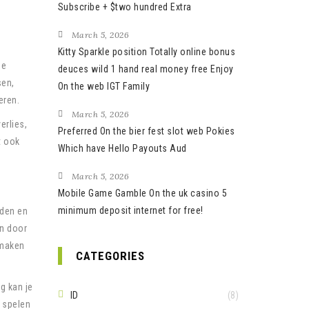
Subscribe + $two hundred Extra
March 5, 2026
Kitty Sparkle position Totally online bonus
de
deuces wild 1 hand real money free Enjoy
sen,
On the web IGT Family
eren.
March 5, 2026
erlies,
Preferred On the bier fest slot web Pokies
t ook
Which have Hello Payouts Aud
March 5, 2026
Mobile Game Gamble On the uk casino 5
minimum deposit internet for free!
uden en
en door
 maken
CATEGORIES
g kan je
ID
(8)
h spelen