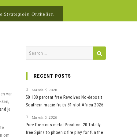
o Strategieën Onthullen
Search
for:
RECENT POSTS
March 5, 2026
len van
50 100 percent free Revolves No-deposit
kken,
Southern magic fruits 81 slot Africa 2026
land
je
March 5, 2026
Pure Precious metal Position, 20 Totally
 te
free Spins to phoenix fire play for fun the
aan om