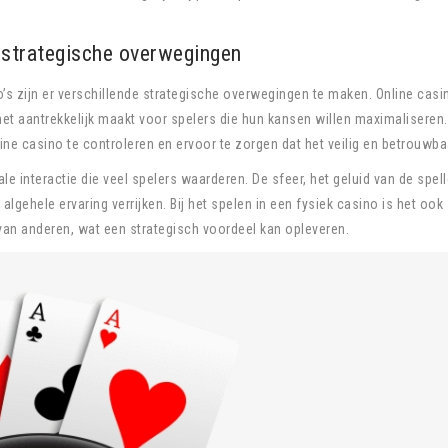
: strategische overwegingen
o’s zijn er verschillende strategische overwegingen te maken. Online casi
t aantrekkelijk maakt voor spelers die hun kansen willen maximaliseren.
ine casino te controleren en ervoor te zorgen dat het veilig en betrouwbaa
e interactie die veel spelers waarderen. De sfeer, het geluid van de spel
gehele ervaring verrijken. Bij het spelen in een fysiek casino is het ook
van anderen, wat een strategisch voordeel kan opleveren.