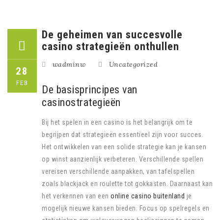
De geheimen van succesvolle
casino strategieën onthullen
wadminw
Uncategorized
28
FEB
De basisprincipes van
casinostrategieën
Bij het spelen in een casino is het belangrijk om te
begrijpen dat strategieën essentieel zijn voor succes.
Het ontwikkelen van een solide strategie kan je kansen
op winst aanzienlijk verbeteren. Verschillende spellen
vereisen verschillende aanpakken, van tafelspellen
zoals blackjack en roulette tot gokkasten. Daarnaast kan
het verkennen van een
online casino buitenland
je
mogelijk nieuwe kansen bieden. Focus op spelregels en