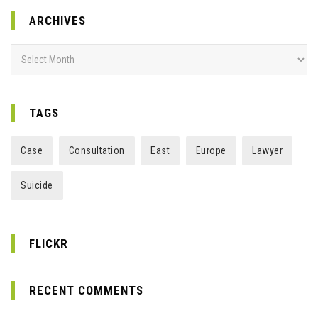
ARCHIVES
Archives
TAGS
Case
Consultation
East
Europe
Lawyer
Suicide
FLICKR
RECENT COMMENTS