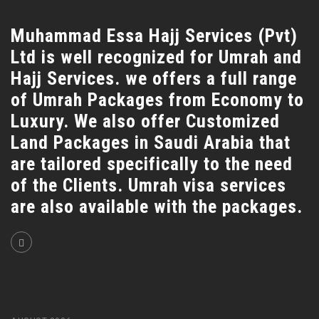
Muhammad Essa Hajj Services (Pvt)
Ltd is well recognized for Umrah and
Hajj Services. we offers a full range
of Umrah Packages from Economy to
Luxury. We also offer Customized
Land Packages in Saudi Arabia that
are tailored specifically to the need
of the Clients. Umrah visa services
are also available with the packages.