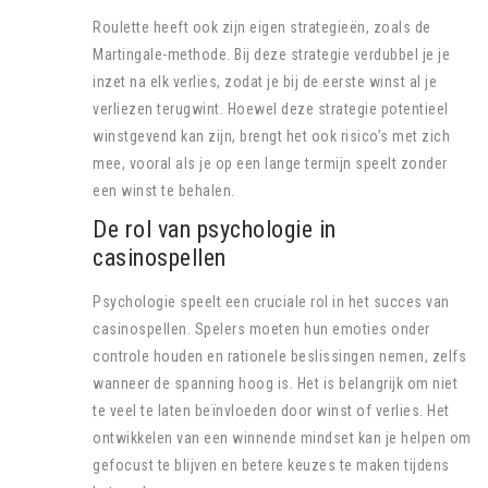
Roulette heeft ook zijn eigen strategieën, zoals de
Martingale-methode. Bij deze strategie verdubbel je je
inzet na elk verlies, zodat je bij de eerste winst al je
verliezen terugwint. Hoewel deze strategie potentieel
winstgevend kan zijn, brengt het ook risico’s met zich
mee, vooral als je op een lange termijn speelt zonder
een winst te behalen.
De rol van psychologie in
casinospellen
Psychologie speelt een cruciale rol in het succes van
casinospellen. Spelers moeten hun emoties onder
controle houden en rationele beslissingen nemen, zelfs
wanneer de spanning hoog is. Het is belangrijk om niet
te veel te laten beïnvloeden door winst of verlies. Het
ontwikkelen van een winnende mindset kan je helpen om
gefocust te blijven en betere keuzes te maken tijdens