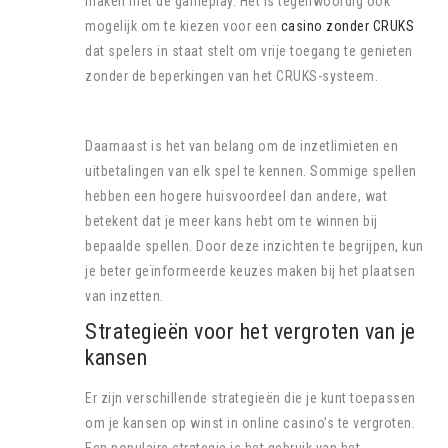
maken met de gameplay. Het is tegenwoordig ook
mogelijk om te kiezen voor een
casino zonder CRUKS
dat spelers in staat stelt om vrije toegang te genieten
zonder de beperkingen van het CRUKS-systeem.
Daarnaast is het van belang om de inzetlimieten en
uitbetalingen van elk spel te kennen. Sommige spellen
hebben een hogere huisvoordeel dan andere, wat
betekent dat je meer kans hebt om te winnen bij
bepaalde spellen. Door deze inzichten te begrijpen, kun
je beter geïnformeerde keuzes maken bij het plaatsen
van inzetten.
Strategieën voor het vergroten van je
kansen
Er zijn verschillende strategieën die je kunt toepassen
om je kansen op winst in online casino’s te vergroten.