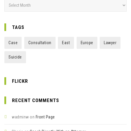
Archives
TAGS
Case
Consultation
East
Europe
Lawyer
Suicide
FLICKR
RECENT COMMENTS
wadminw
on
Front Page