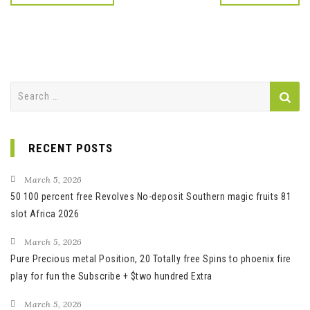
Search
for:
RECENT POSTS
March 5, 2026
50 100 percent free Revolves No-deposit Southern magic fruits 81
slot Africa 2026
March 5, 2026
Pure Precious metal Position, 20 Totally free Spins to phoenix fire
play for fun the Subscribe + $two hundred Extra
March 5, 2026