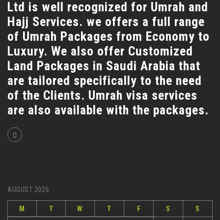
Ltd is well recognized for Umrah and
Hajj Services. we offers a full range
of Umrah Packages from Economy to
Luxury. We also offer Customized
Land Packages in Saudi Arabia that
are tailored specifically to the need
of the Clients. Umrah visa services
are also available with the packages.
AUGUST 2026
M
T
W
T
F
S
S