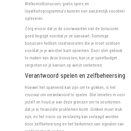
Welkomstbonussen, gratis spins en
loyaliteitsprogramma’s kunnen een aanzienlijk voordeel
opleveren.
Zorg ervoor dat je de voorwaarden van de bonussen
goed begrijpt voordat je ze aanvaart. Sommige
bonussen hebben inzetvereisten die je moet voldoen
voordat je je winsten kunt opnemen. Door slim gebruik
te maken van deze bonussen, kun je je speelbudget
vergroten en je kansen op winst verbeteren.
Verantwoord spelen en zelfbeheersing
Hoewel het spannend kan zijn om te gokken, is het
cruciaal om verantwoord te spelen. Stel limieten in voor
jezelf en houd je aan deze grenzen om te voorkomen
dat je in financiële problemen komt. Gokken moet leuk
zijn, en het risico op verslaving kan verlaagd worden
door zelfbeheersing en het herkennen van signalen van