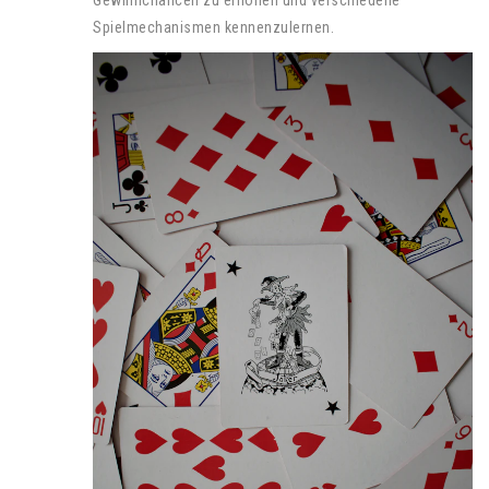
Gewinnchancen zu erhöhen und verschiedene
Spielmechanismen kennenzulernen.