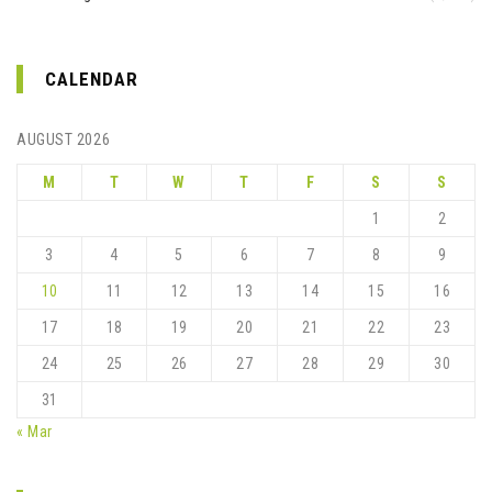
CALENDAR
AUGUST 2026
M
T
W
T
F
S
S
1
2
3
4
5
6
7
8
9
10
11
12
13
14
15
16
17
18
19
20
21
22
23
24
25
26
27
28
29
30
31
« Mar