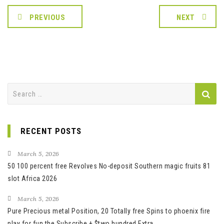
PREVIOUS
NEXT
Search
for:
RECENT POSTS
March 5, 2026
50 100 percent free Revolves No-deposit Southern magic fruits 81
slot Africa 2026
March 5, 2026
Pure Precious metal Position, 20 Totally free Spins to phoenix fire
play for fun the Subscribe + $two hundred Extra