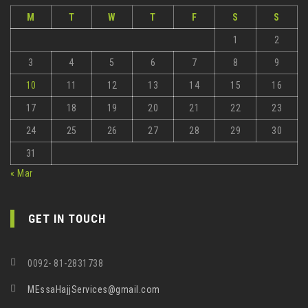
M
T
W
T
F
S
S
1
2
3
4
5
6
7
8
9
10
11
12
13
14
15
16
17
18
19
20
21
22
23
24
25
26
27
28
29
30
31
« Mar
GET IN TOUCH
0092- 81-2831738
MEssaHajjServices@gmail.com