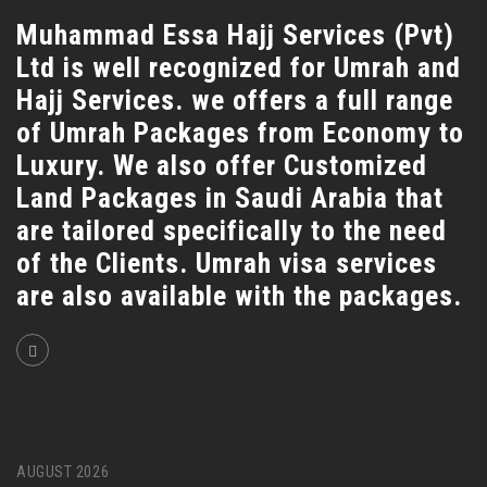
Muhammad Essa Hajj Services (Pvt)
Ltd is well recognized for Umrah and
Hajj Services. we offers a full range
of Umrah Packages from Economy to
Luxury. We also offer Customized
Land Packages in Saudi Arabia that
are tailored specifically to the need
of the Clients. Umrah visa services
are also available with the packages.
AUGUST 2026