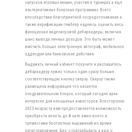
запусков игровых машин, участия в турнирах а еще
альтернативных бонусных программах. Всего
впоследствии благоприятной сосредоточивания а
также верификации гемблер надеюсь оценить весь
функционал видеоигровой дебаркадеры, включая
шанс вывода личных доходов. Это быть может
вмочить больше электронную автограф, мобильное
аддендум али банковские действия.
Выдумать личный кабинет получите и распишитесь
дебаркадеру нужно только один сразу больше
соответствующую кнопку сверху. Сверху также
размещена информация что касается
поздравительном бонусе, который сегодня архи
интересен для неношеных инвесторов. Всесторонне
2023 возраста вам продоставляется возможность
приобрести вплоть до ₴ нате ажио-конто и
тремястами бесплатных выражений во время
регистрирования. Без- стоитзабывать а еще о