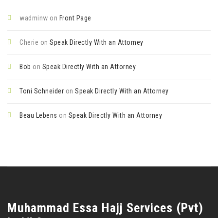
wadminw
on
Front Page
Cherie
on
Speak Directly With an Attorney
Bob
on
Speak Directly With an Attorney
Toni Schneider
on
Speak Directly With an Attorney
Beau Lebens
on
Speak Directly With an Attorney
Muhammad Essa Hajj Services (Pvt)