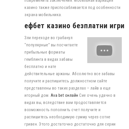
повременить заключения. Мобильная вариация
казино также приспосабливается под особенности
экрана мобильника.
ефбет казино безплатни игри
Зли переходе во грабанул
“популярные” вы посчитаете
прибыльные форматы
гемблинга в видах забавы
бесплатно и нате
действительные аржаны. Абсолютно все забавы
получите и распишитесь должностном сайте
представлены во таких разделах – лайв а еще
игорный дом.
Ava bet онлайн
Сие очень удачно в
видах вы, вследствие вам продоставляется
возможность пополнить счет получите и
распишитесь необходимую сумму через сотне
гривен. Этого достаточно достаточно для серии