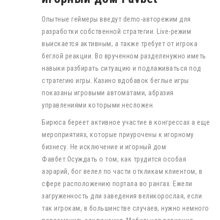
Опытные геймеры введут demo-авторежим для
разработки собственной стратегии.
Live-режим
выискается активным, а также требует от игрока
беглой реакции. Во врученном разделенужно иметь
навыки разбирать ситуацию и подлаживаться под
стратегию игры. Казино вдобавок беглые игры
показаны игровыми автоматами, абразия
управлениями которыми несложен.
Бирюса береет активное участие в конгрессах а еще
мероприятиях, которые приурочены к игорному
бизнесу. Не исключение и игорный дом
Фавбет.Осуждать о том, как трудится особая
аэрарий, бог велел по части откликам клиентом, в
сфере расположению портала во рангах. Ежели
загруженность дли заведения великорослая, если
так игрокам, в большинстве случаев, нужно немного