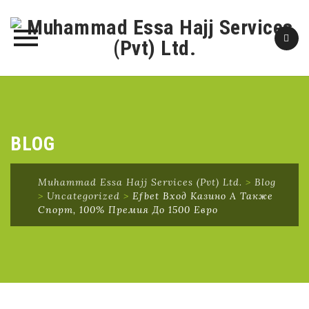
Skip
to
content
BLOG
Muhammad Essa Hajj Services (Pvt) Ltd.
>
Blog
>
Uncategorized
>
Efbet Вход Казино А Также
Спорт, 100% Премия До 1500 Евро