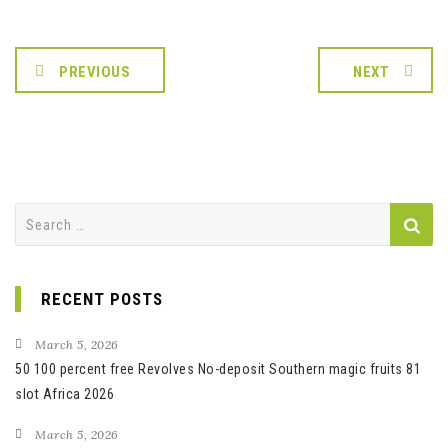
PREVIOUS
NEXT
Search
for:
RECENT POSTS
March 5, 2026
50 100 percent free Revolves No-deposit Southern magic fruits 81
slot Africa 2026
March 5, 2026