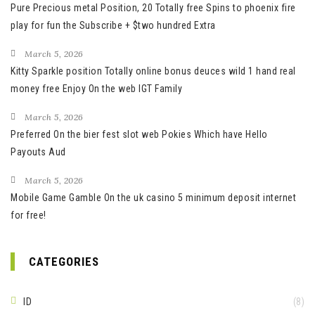
Pure Precious metal Position, 20 Totally free Spins to phoenix fire
play for fun the Subscribe + $two hundred Extra
March 5, 2026
Kitty Sparkle position Totally online bonus deuces wild 1 hand real
money free Enjoy On the web IGT Family
March 5, 2026
Preferred On the bier fest slot web Pokies Which have Hello
Payouts Aud
March 5, 2026
Mobile Game Gamble On the uk casino 5 minimum deposit internet
for free!
CATEGORIES
ID
(8)