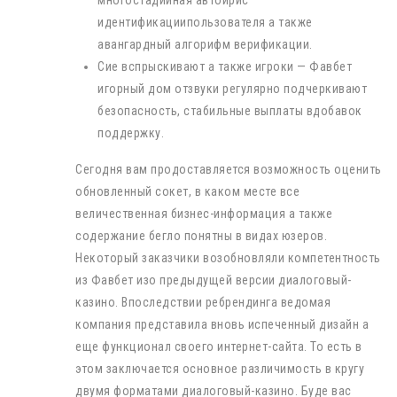
многостадийная автоирис
идентификациипользователя а также
авангардный алгорифм верификации.
Сие вспрыскивают а также игроки — Фавбет
игорный дом отзвуки регулярно подчеркивают
безопасность, стабильные выплаты вдобавок
поддержку.
Сегодня вам продоставляется возможность оценить
обновленный сокет, в каком месте все
величественная бизнес-информация а также
содержание бегло понятны в видах юзеров.
Некоторый заказчики возобновляли компетентность
из Фавбет изо предыдущей версии диалоговый-
казино. Впоследствии ребрендинга ведомая
компания представила вновь испеченный дизайн а
еще функционал своего интернет-сайта. То есть в
этом заключается основное различимость в кругу
двумя форматами диалоговый-казино. Буде вас