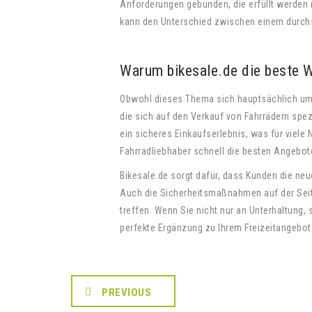
Anforderungen gebunden, die erfüllt werden
kann den Unterschied zwischen einem durch
Warum bikesale.de die beste Wa
Obwohl dieses Thema sich hauptsächlich um da
die sich auf den Verkauf von Fahrrädern spezi
ein sicheres Einkaufserlebnis, was für viele
Fahrradliebhaber schnell die besten Angebot
Bikesale.de sorgt dafür, dass Kunden die ne
Auch die Sicherheitsmaßnahmen auf der Seit
treffen. Wenn Sie nicht nur an Unterhaltung, s
perfekte Ergänzung zu Ihrem Freizeitangebot
PREVIOUS