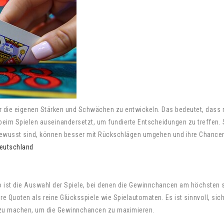
für die eigenen Stärken und Schwächen zu entwickeln. Das bedeutet, dass
eim Spielen auseinandersetzt, um fundierte Entscheidungen zu treffen. S
bewusst sind, können besser mit Rückschlägen umgehen und ihre Chance
Deutschland
 ist die Auswahl der Spiele, bei denen die Gewinnchancen am höchsten s
re Quoten als reine Glücksspiele wie Spielautomaten. Es ist sinnvoll, sic
ut zu machen, um die Gewinnchancen zu maximieren.