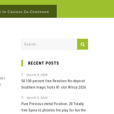
ß In Casinos Zu Gewinnen
Search
for:
RECENT POSTS
March 5, 2026
 das
50 100 percent free Revolves No-deposit
r
Southern magic fruits 81 slot Africa 2026
March 5, 2026
Pure Precious metal Position, 20 Totally
free Spins to phoenix fire play for fun the