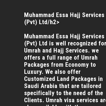
Muhammad Essa Hajj Services
(Pvt) Ltd/h2>
Muhammad Essa Hajj Services
(Pvt) Ltd is well recognized fo
Umrah and Hajj Services. we
offers a full range of Umrah
Packages from Economy to
Luxury. We also offer
Customized Land Packages in
Saudi Arabia that are tailored
specifically to the need of the
Clients. Umrah visa services ar