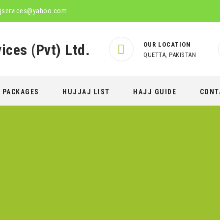
jservices@yahoo.com
OUR LOCATION
QUETTA, PAKISTAN
PACKAGES
HUJJAJ LIST
HAJJ GUIDE
CONT