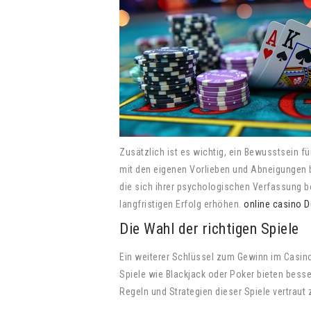
Zusätzlich ist es wichtig, ein Bewusstsein 
mit den eigenen Vorlieben und Abneigungen b
die sich ihrer psychologischen Verfassung 
langfristigen Erfolg erhöhen.
online casino 
Die Wahl der richtigen Spiele
Ein weiterer Schlüssel zum Gewinn im Casino
Spiele wie Blackjack oder Poker bieten besse
Regeln und Strategien dieser Spiele vertra