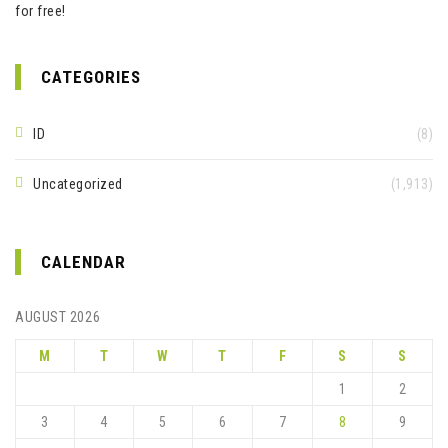
for free!
CATEGORIES
ID
(8)
Uncategorized
(1,913)
CALENDAR
AUGUST 2026
M
T
W
T
F
S
S
1
2
3
4
5
6
7
8
9