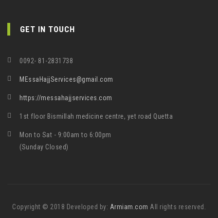
GET IN TOUCH
0092- 81-2831738
MEssaHajjServices@gmail.com
https://messahajjservices.com
1st floor Bismillah medicine centre, yet road Quetta
Mon to Sat - 9:00am to 6:00pm
(Sunday Closed)
Copyright © 2018 Developed by:
Armiam.com
All rights reserved.