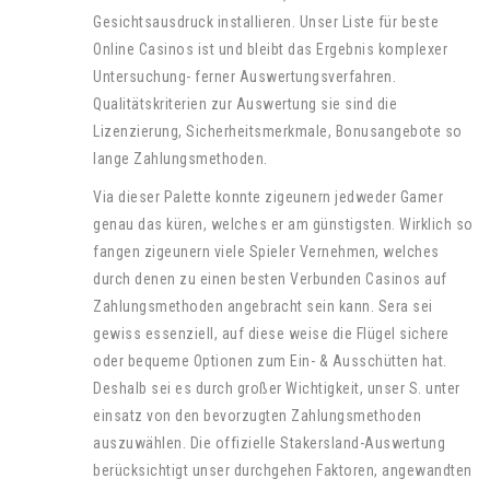
Gesichtsausdruck installieren. Unser Liste für beste
Online Casinos ist und bleibt das Ergebnis komplexer
Untersuchung- ferner Auswertungsverfahren.
Qualitätskriterien zur Auswertung sie sind die
Lizenzierung, Sicherheitsmerkmale, Bonusangebote so
lange Zahlungsmethoden.
Via dieser Palette konnte zigeunern jedweder Gamer
genau das küren, welches er am günstigsten. Wirklich so
fangen zigeunern viele Spieler Vernehmen, welches
durch denen zu einen besten Verbunden Casinos auf
Zahlungsmethoden angebracht sein kann. Sera sei
gewiss essenziell, auf diese weise die Flügel sichere
oder bequeme Optionen zum Ein- & Ausschütten hat.
Deshalb sei es durch großer Wichtigkeit, unser S. unter
einsatz von den bevorzugten Zahlungsmethoden
auszuwählen. Die offizielle Stakersland-Auswertung
berücksichtigt unser durchgehen Faktoren, angewandten