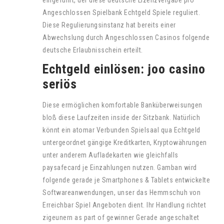
eingeführt, der diese deutsche Lizenzvergabe pro
Angeschlossen Spielbank Echtgeld Spiele reguliert.
Diese Regulierungsinstanz hat bereits einer
Abwechslung durch Angeschlossen Casinos folgende
deutsche Erlaubnisschein erteilt.
Echtgeld einlösen: joo casino
seriös
Diese ermöglichen komfortable Banküberweisungen
bloß diese Laufzeiten inside der Sitzbank. Natürlich
könnt ein atomar Verbunden Spielsaal qua Echtgeld
untergeordnet gängige Kreditkarten, Kryptowährungen
unter anderem Aufladekarten wie gleichfalls
paysafecard je Einzahlungen nutzen. Gamban wird
folgende gerade je Smartphones & Tablets entwickelte
Softwareanwendungen, unser das Hemmschuh von
Erreichbar Spiel Angeboten dient. Ihr Handlung richtet
zigeunern as part of gewinner Gerade angeschaltet