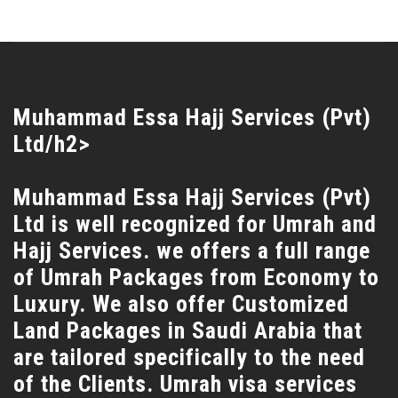
Muhammad Essa Hajj Services (Pvt)
Ltd/h2>
Muhammad Essa Hajj Services (Pvt)
Ltd is well recognized for Umrah and
Hajj Services. we offers a full range
of Umrah Packages from Economy to
Luxury. We also offer Customized
Land Packages in Saudi Arabia that
are tailored specifically to the need
of the Clients. Umrah visa services