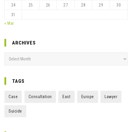
24
25
26
27
28
29
30
31
« Mar
ARCHIVES
Archives
TAGS
Case
Consultation
East
Europe
Lawyer
Suicide