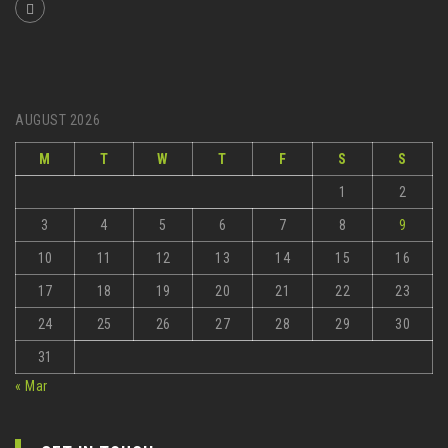
AUGUST 2026
M
T
W
T
F
S
S
1
2
3
4
5
6
7
8
9
10
11
12
13
14
15
16
17
18
19
20
21
22
23
24
25
26
27
28
29
30
31
« Mar