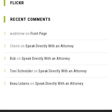
FLICKR
RECENT COMMENTS
wadminw
on
Front Page
Cherie
on
Speak Directly With an Attorney
Bob
on
Speak Directly With an Attorney
Toni Schneider
on
Speak Directly With an Attorney
Beau Lebens
on
Speak Directly With an Attorney