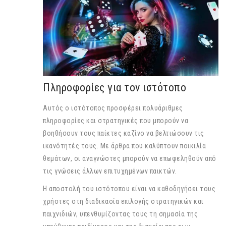
Πληροφορίες για τον ιστότοπο
Αυτός ο ιστότοπος προσφέρει πολυάριθμες
πληροφορίες και στρατηγικές που μπορούν να
βοηθήσουν τους παίκτες καζίνο να βελτιώσουν τις
ικανότητές τους. Με άρθρα που καλύπτουν ποικιλία
θεμάτων, οι αναγνώστες μπορούν να επωφεληθούν από
τις γνώσεις άλλων επιτυχημένων παικτών.
Η αποστολή του ιστότοπου είναι να καθοδηγήσει τους
χρήστες στη διαδικασία επιλογής στρατηγικών και
παιχνιδιών, υπενθυμίζοντας τους τη σημασία της