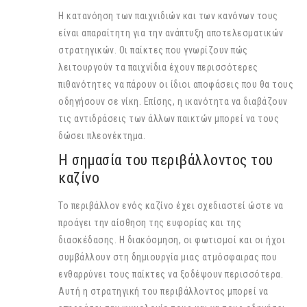
Η κατανόηση των παιχνιδιών και των κανόνων τους
είναι απαραίτητη για την ανάπτυξη αποτελεσματικών
στρατηγικών. Οι παίκτες που γνωρίζουν πώς
λειτουργούν τα παιχνίδια έχουν περισσότερες
πιθανότητες να πάρουν οι ίδιοι αποφάσεις που θα τους
οδηγήσουν σε νίκη. Επίσης, η ικανότητα να διαβάζουν
τις αντιδράσεις των άλλων παικτών μπορεί να τους
δώσει πλεονέκτημα.
Η σημασία του περιβάλλοντος του
καζίνο
Το περιβάλλον ενός καζίνο έχει σχεδιαστεί ώστε να
προάγει την αίσθηση της ευφορίας και της
διασκέδασης. Η διακόσμηση, οι φωτισμοί και οι ήχοι
συμβάλλουν στη δημιουργία μιας ατμόσφαιρας που
ενθαρρύνει τους παίκτες να ξοδέψουν περισσότερα.
Αυτή η στρατηγική του περιβάλλοντος μπορεί να