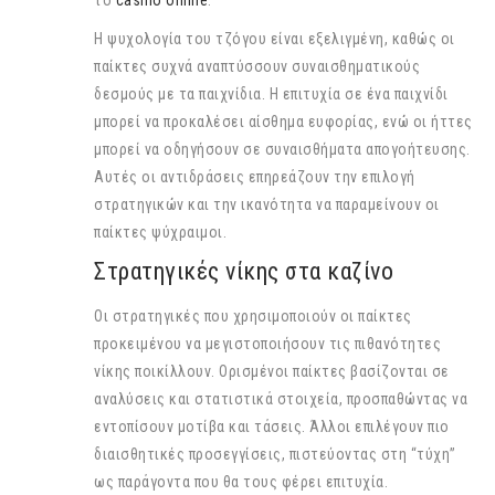
το
casino online
.
Η ψυχολογία του τζόγου είναι εξελιγμένη, καθώς οι
παίκτες συχνά αναπτύσσουν συναισθηματικούς
δεσμούς με τα παιχνίδια. Η επιτυχία σε ένα παιχνίδι
μπορεί να προκαλέσει αίσθημα ευφορίας, ενώ οι ήττες
μπορεί να οδηγήσουν σε συναισθήματα απογοήτευσης.
Αυτές οι αντιδράσεις επηρεάζουν την επιλογή
στρατηγικών και την ικανότητα να παραμείνουν οι
παίκτες ψύχραιμοι.
Στρατηγικές νίκης στα καζίνο
Οι στρατηγικές που χρησιμοποιούν οι παίκτες
προκειμένου να μεγιστοποιήσουν τις πιθανότητες
νίκης ποικίλλουν. Ορισμένοι παίκτες βασίζονται σε
αναλύσεις και στατιστικά στοιχεία, προσπαθώντας να
εντοπίσουν μοτίβα και τάσεις. Άλλοι επιλέγουν πιο
διαισθητικές προσεγγίσεις, πιστεύοντας στη “τύχη”
ως παράγοντα που θα τους φέρει επιτυχία.