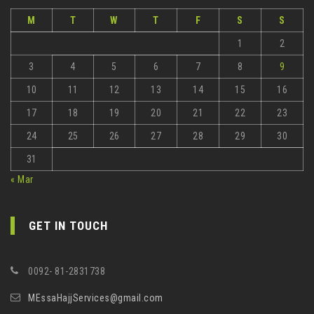
M
T
W
T
F
S
S
1
2
3
4
5
6
7
8
9
10
11
12
13
14
15
16
17
18
19
20
21
22
23
24
25
26
27
28
29
30
31
« Mar
GET IN TOUCH
0092- 81-2831738
MEssaHajjServices@gmail.com