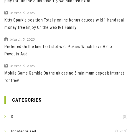
play for fun the Subscribe + $two hundred Extra
March 5, 2026
Kitty Sparkle position Totally online bonus deuces wild 1 hand real
money free Enjoy On the web IGT Family
March 5, 2026
Preferred On the bier fest slot web Pokies Which have Hello
Payouts Aud
March 5, 2026
Mobile Game Gamble On the uk casino 5 minimum deposit internet
for free!
CATEGORIES
ID
(8)
Uncategorized
(1,913)