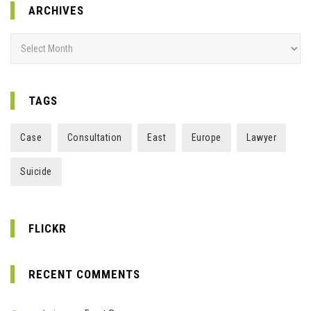
ARCHIVES
Archives
TAGS
Case
Consultation
East
Europe
Lawyer
Suicide
FLICKR
RECENT COMMENTS