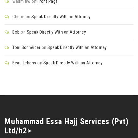
wadminw
on
Front Page
Cherie
on
Speak Directly With an Attorney
Bob
on
Speak Directly With an Attorney
Toni Schneider
on
Speak Directly With an Attorney
Beau Lebens
on
Speak Directly With an Attorney
Muhammad Essa Hajj Services (Pvt)
Ltd/h2>