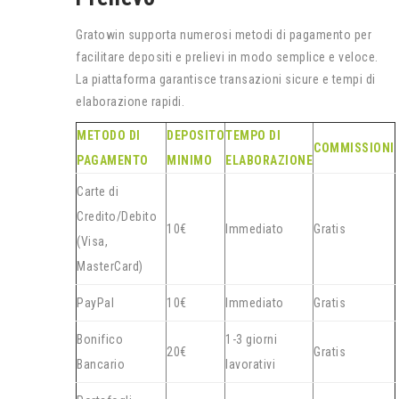
Gratowin supporta numerosi metodi di pagamento per
facilitare depositi e prelievi in modo semplice e veloce.
La piattaforma garantisce transazioni sicure e tempi di
elaborazione rapidi.
METODO DI
DEPOSITO
TEMPO DI
COMMISSIONI
PAGAMENTO
MINIMO
ELABORAZIONE
Carte di
Credito/Debito
10€
Immediato
Gratis
(Visa,
MasterCard)
PayPal
10€
Immediato
Gratis
Bonifico
1-3 giorni
20€
Gratis
Bancario
lavorativi