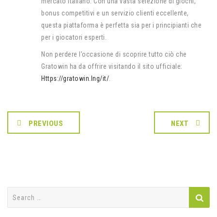
mercato italiano. Con una vasta selezione di giochi,
bonus competitivi e un servizio clienti eccellente,
questa piattaforma è perfetta sia per i principianti che
per i giocatori esperti.
Non perdere l’occasione di scoprire tutto ciò che
Gratowin ha da offrire visitando il sito ufficiale:
Https://gratowin.Ing/it/
.
PREVIOUS
NEXT
Search
for: