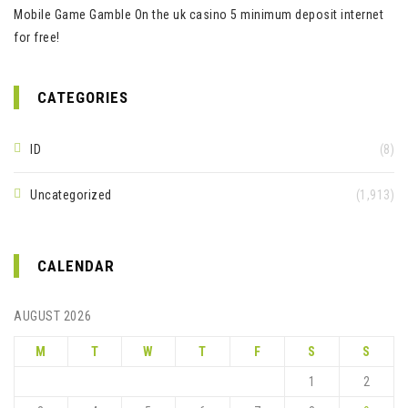
Mobile Game Gamble On the uk casino 5 minimum deposit internet
for free!
CATEGORIES
ID
(8)
Uncategorized
(1,913)
CALENDAR
AUGUST 2026
M
T
W
T
F
S
S
1
2