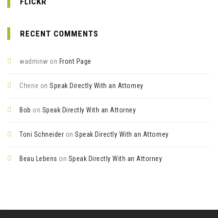
FLICKR
RECENT COMMENTS
wadminw
on
Front Page
Cherie
on
Speak Directly With an Attorney
Bob
on
Speak Directly With an Attorney
Toni Schneider
on
Speak Directly With an Attorney
Beau Lebens
on
Speak Directly With an Attorney