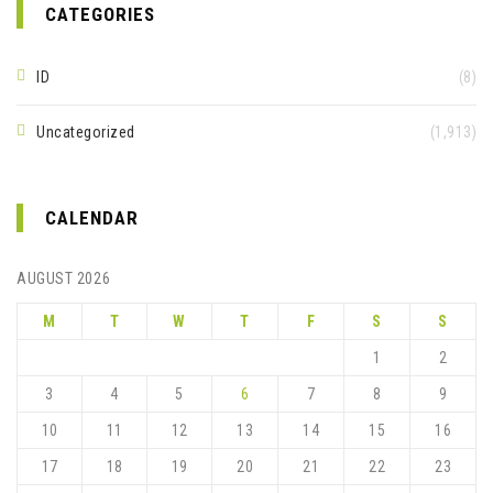
CATEGORIES
ID
(8)
Uncategorized
(1,913)
CALENDAR
AUGUST 2026
M
T
W
T
F
S
S
1
2
3
4
5
6
7
8
9
10
11
12
13
14
15
16
17
18
19
20
21
22
23