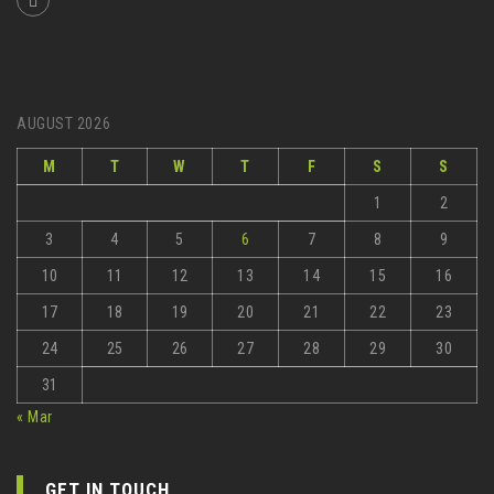
AUGUST 2026
M
T
W
T
F
S
S
1
2
3
4
5
6
7
8
9
10
11
12
13
14
15
16
17
18
19
20
21
22
23
24
25
26
27
28
29
30
31
« Mar
GET IN TOUCH