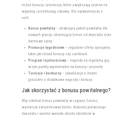
liczne bonusy i promocje, które zwiększają szanse na
wygraną i przedłużają zabawę. Oto najważniejsze z
nich:
Bonus powitalny
– atrakcyjny pakiet powitalny dla
nowych graczy, obejmujący bonus od depozytu oraz
darmowe spiny.
Promocje tygodniowe
– regularne oferty specjalne,
takie jak reload bonusy czy cashback.
Program lojalnościowy
– nagrody za regularną grę,
w tym punkty wymienialne na bonusy i prezenty.
Turnieje i konkursy
– rywalizacja z innymi
graczami o dodatkowe nagrody i bonusy.
Jak skorzystać z bonusu powitalnego?
Aby odebrać bonus powitalny w Legiano Casino,
wystarczy zarejestrować konto, dokonać pierwszego
depozytu i spełnić warunki obrotu określone w