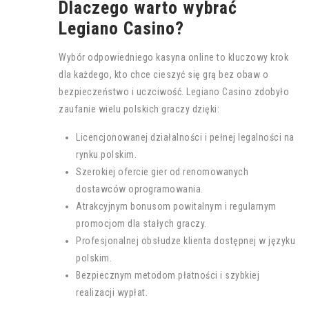
Dlaczego warto wybrać
Legiano Casino?
Wybór odpowiedniego kasyna online to kluczowy krok
dla każdego, kto chce cieszyć się grą bez obaw o
bezpieczeństwo i uczciwość. Legiano Casino zdobyło
zaufanie wielu polskich graczy dzięki:
Licencjonowanej działalności i pełnej legalności na
rynku polskim.
Szerokiej ofercie gier od renomowanych
dostawców oprogramowania.
Atrakcyjnym bonusom powitalnym i regularnym
promocjom dla stałych graczy.
Profesjonalnej obsłudze klienta dostępnej w języku
polskim.
Bezpiecznym metodom płatności i szybkiej
realizacji wypłat.