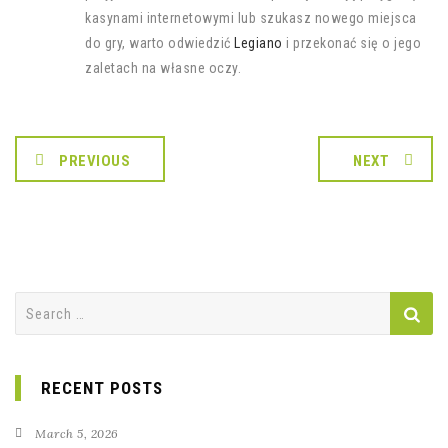
kasynami internetowymi lub szukasz nowego miejsca
do gry, warto odwiedzić
Legiano
i przekonać się o jego
zaletach na własne oczy.
PREVIOUS
NEXT
Search
for:
RECENT POSTS
March 5, 2026