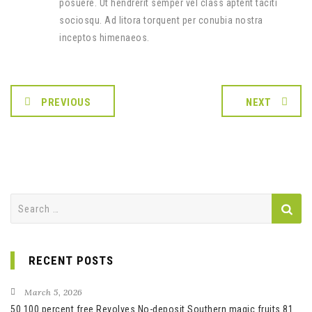
posuere. Ut hendrerit semper vel class aptent taciti
sociosqu. Ad litora torquent per conubia nostra
inceptos himenaeos.
PREVIOUS
NEXT
Search
for:
RECENT POSTS
March 5, 2026
50 100 percent free Revolves No-deposit Southern magic fruits 81