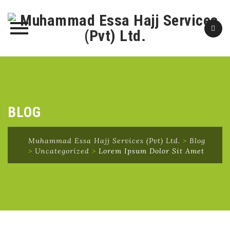
Skip
to
content
BLOG
Muhammad Essa Hajj Services (Pvt) Ltd.
>
Blog
>
Uncategorized
>
Lorem Ipsum Dolor Sit Amet