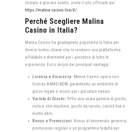
iniziare a giocare subito, visita il sito ufficiale qui:
https://malina-casino.live/it/
.
Perché Scegliere Malina
Casino in Italia?
Malina Casino ha guadagnato popolarità in Italia per
diversi motivi chiave che lo rendono una piattaforma
affidabile e divertente per i giocatori di tutte le
esperienze. Ecco alcuni dei principali vantaggi:
Licenza e Sicurezza:
Malina Casino opera con
licenza AAMS/ADM, garantendo un ambiente di
gioco legale e sicuro per i giocatori italiani.
Varietà di Giochi:
Offre una vasta gamma di giochi,
inclusi slot machine, giochi da tavolo, casinò live e
molto altro.
Bonus e Promozioni:
Bonus di benvenuto generosi,
promozioni regolari e un programma fedeltà per