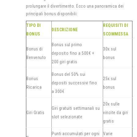
prolungare il divertimento. Ecco una panoramica dei
principali bonus disponibili:
TIPO DI
REQUISITI DI
DESCRIZIONE
BONUS
SCOMMESSA
Bonus sul primo
Bonus di
30x sul
deposito fino a 500€ +
Benvenuto
bonus
200 giri gratis
Bonus del 50% sui
Bonus
25x sul
depositi successivi fino
Ricarica
bonus
a 300€
20x sulle
Giri gratuiti settimanali su
Giri Gratis
vincite da giri
slot selezionate
gratis
Punti accumulati per ogni
Varie