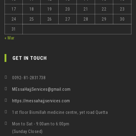
17
18
19
20
21
22
23
24
25
26
27
28
29
30
31
« Mar
GET IN TOUCH
0092- 81-2831738
MEssaHajjServices@gmail.com
https://messahajjservices.com
1st floor Bismillah medicine centre, yet road Quetta
Mon to Sat - 9:00am to 6:00pm
(Sunday Closed)