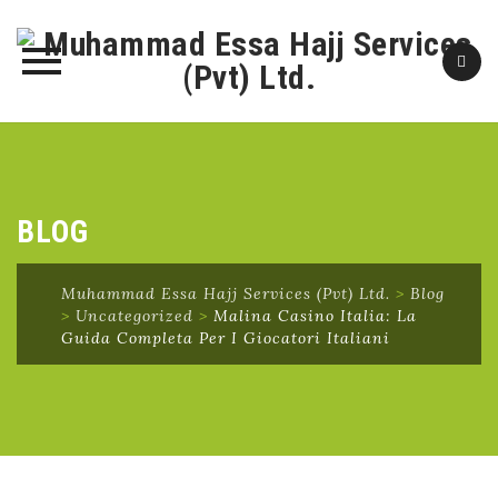
Skip
to
content
BLOG
Muhammad Essa Hajj Services (Pvt) Ltd.
>
Blog
>
Uncategorized
>
Malina Casino Italia: La
Guida Completa Per I Giocatori Italiani