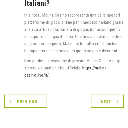
Italiani?
In sintesi, Malina Casino rappresenta una delle migliori
piattaforme di gioco online per il mercato italiano grazie
alla sua affidabilità, varietà di giochi, bonus competitivi
e supporto in lingua italiana. Che tu sia un principiante o
un giocatore esperto, Malina offre tutto ciò di cui hai
bisogno per un’esperienza di gioco sicura e divertente.
Non perdere l’occasione di provare Malina Casino oggi
stesso visitando il sito ufficiale:
https://malina-
casino.live/it/
.
PREVIOUS
NEXT