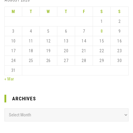
AUGUST 2026
M
T
W
T
F
S
S
1
2
3
4
5
6
7
8
9
10
11
12
13
14
15
16
17
18
19
20
21
22
23
24
25
26
27
28
29
30
31
« Mar
ARCHIVES
Archives