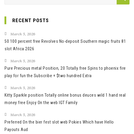
for:
RECENT POSTS
March 5, 2026
50 100 percent free Revolves No-deposit Southern magic fruits 81
slot Africa 2026
March 5, 2026
Pure Precious metal Position, 20 Totally free Spins to phoenix fire
play for fun the Subscribe + $two hundred Extra
March 5, 2026
Kitty Sparkle position Totally online bonus deuces wild 1 hand real
money free Enjoy On the web IGT Family
March 5, 2026
Preferred On the bier fest slot web Pokies Which have Hello
Payouts Aud