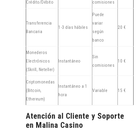
Crédito/Débito
comisiones
Puede
Transferencia
variar
1-3 días hábiles
20 €
Bancaria
según
banco
Monederos
Sin
Electrónicos
Instantáneo
10 €
comisiones
(Skrill, Neteller)
Criptomonedas
Instantáneo a 1
(Bitcoin,
Variable
15 €
hora
Ethereum)
Atención al Cliente y Soporte
en Malina Casino