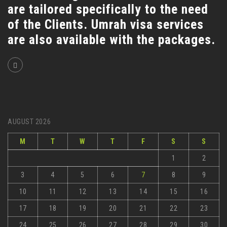
are tailored specifically to the need
of the Clients. Umrah visa services
are also available with the packages.
AUGUST 2026
M
T
W
T
F
S
S
1
2
3
4
5
6
7
8
9
10
11
12
13
14
15
16
17
18
19
20
21
22
23
24
25
26
27
28
29
30