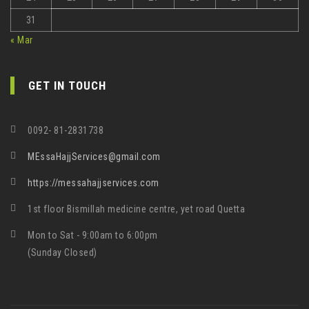
31
« Mar
GET IN TOUCH
0092- 81-2831738
MEssaHajjServices@gmail.com
https://messahajjservices.com
1st floor Bismillah medicine centre, yet road Quetta
Mon to Sat - 9:00am to 6:00pm
(Sunday Closed)