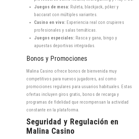
Juegos de mesa:
Ruleta, blackjack, póker y
baccarat con múltiples variantes.
Casino en vivo:
Experiencia real con crupieres
profesionales y salas temáticas.
Juegos especiales:
Rasca y gana, bingo y
apuestas deportivas integradas.
Bonos y Promociones
Malina Casino ofrece bonos de bienvenida muy
competitivos para nuevos jugadores, así como
promociones regulares para usuarios habituales. Estas
ofertas incluyen giros gratis, bonos de recarga y
programas de fidelidad que recompensan la actividad
constante en la plataforma.
Seguridad y Regulación en
Malina Casino