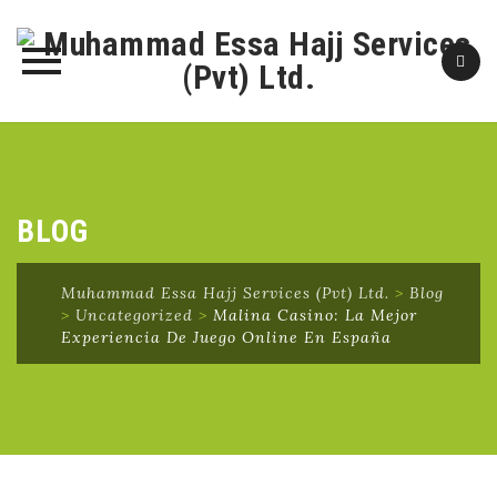
Skip
to
content
BLOG
Muhammad Essa Hajj Services (Pvt) Ltd.
>
Blog
>
Uncategorized
>
Malina Casino: La Mejor
Experiencia De Juego Online En España