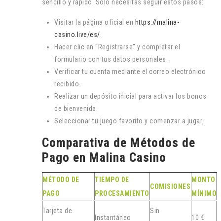
sencillo y rápido. Solo necesitas seguir estos pasos:
Visitar la página oficial en
https://malina-
casino.live/es/
.
Hacer clic en “Registrarse” y completar el
formulario con tus datos personales.
Verificar tu cuenta mediante el correo electrónico
recibido.
Realizar un depósito inicial para activar los bonos
de bienvenida.
Seleccionar tu juego favorito y comenzar a jugar.
Comparativa de Métodos de
Pago en Malina Casino
MÉTODO DE
TIEMPO DE
MONTO
COMISIONES
PAGO
PROCESAMIENTO
MÍNIMO
Tarjeta de
Sin
Instantáneo
10 €