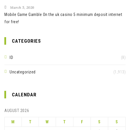
March 5, 2026
Mobile Game Gamble On the uk casino 5 minimum deposit internet
for free!
CATEGORIES
ID
(8)
Uncategorized
(1,913)
CALENDAR
AUGUST 2026
M
T
W
T
F
S
S