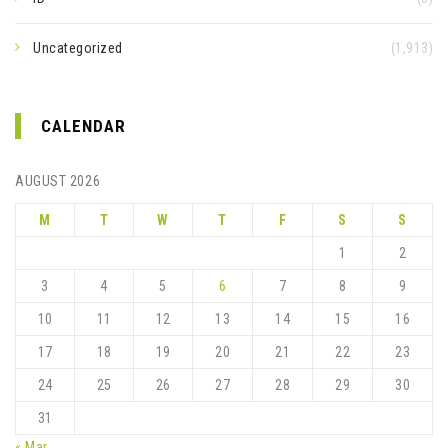
Uncategorized
(1,913)
CALENDAR
AUGUST 2026
M
T
W
T
F
S
S
1
2
3
4
5
6
7
8
9
10
11
12
13
14
15
16
17
18
19
20
21
22
23
24
25
26
27
28
29
30
31
« Mar