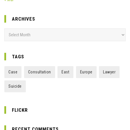
ARCHIVES
Archives
TAGS
Case
Consultation
East
Europe
Lawyer
Suicide
FLICKR
RECENT COMMENTS