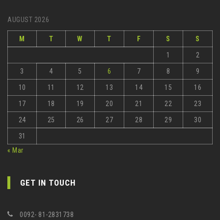
AUGUST 2026
M
T
W
T
F
S
S
1
2
3
4
5
6
7
8
9
10
11
12
13
14
15
16
17
18
19
20
21
22
23
24
25
26
27
28
29
30
31
« Mar
GET IN TOUCH
0092- 81-2831738