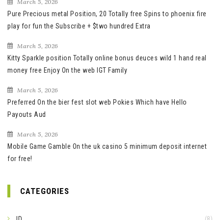
March 5, 2026
Pure Precious metal Position, 20 Totally free Spins to phoenix fire
play for fun the Subscribe + $two hundred Extra
March 5, 2026
Kitty Sparkle position Totally online bonus deuces wild 1 hand real
money free Enjoy On the web IGT Family
March 5, 2026
Preferred On the bier fest slot web Pokies Which have Hello
Payouts Aud
March 5, 2026
Mobile Game Gamble On the uk casino 5 minimum deposit internet
for free!
CATEGORIES
ID
(8)