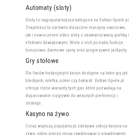
Automaty (sloty)
Sloty to najpopularniejsza kategoria na Vulkan-Spiele.pl.
Znajdziesz tu zarówno klasyczne maszyny owocowe,
jak i nowoczesne video sloty z zaawansowaną grafiką i
efektami dźwiękowymi. Wiele z nich posiada funkcje
bonusowe, darmowe spiny oraz progresywne jackpoty.
Gry stołowe
Dla fanów tradycyjnych kasyn dostępne są takie gry jak
blackjack, ruletka, poker czy bakarat. Vulkan-Spiele.pl
oferuje różne warianty tych gier, które pozwalają na
dopasowanie rozgrywki do własnych preferencji i
strategii.
Kasyno na żywo
Coraz większą popularność zdobywa sekcja kasyna na
żywo, gdzie gracze mogą rywalizować z prawdziwymi