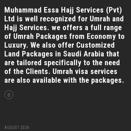
Muhammad Essa Hajj Services (Pvt)
Ltd is well recognized for Umrah and
Hajj Services. we offers a full range
of Umrah Packages from Economy to
Luxury. We also offer Customized
Land Packages in Saudi Arabia that
are tailored specifically to the need
of the Clients. Umrah visa services
are also available with the packages.
AUGUST 2026