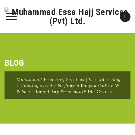
Skip
to
content
BLOG
Muhammad Essa Hajj Services (Pvt) Ltd.
>
Blog
>
Uncategorized
>
Najlepsze Kasyna Online W
Polsce – Kompletny Przewodnik Dla Graczy