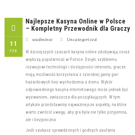
Najlepsze Kasyna Online w Polsce
– Kompletny Przewodnik dla Graczy
wadminw
Uncategorized
11
FEB
W dzisiejszych czasach kasyna online zdobywają coraz
większą popularność w Polsce. Dzięki szybkiemu
rozwojowi technologii i dostępności internetu, gracze
mają możliwość korzystania z szerokiej gamy gier
hazardowych bez wychodzenia z domu. Wybór
odpowiedniego kasyna internetowego może jednak być
wyzwaniem, zwłaszcza dla początkujących. W tym
artykule przedstawimy najważniejsze aspekty, na które
warto zwrócić uwagę, aby gra była nie tylko przyjemna,
ale i bezpieczna.
Jeśli szukasz sprawdzonych i godnych zaufania