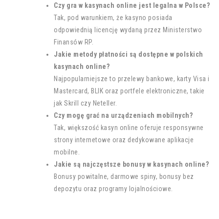
Czy gra w kasynach online jest legalna w Polsce?
Tak, pod warunkiem, że kasyno posiada
odpowiednią licencję wydaną przez Ministerstwo
Finansów RP.
Jakie metody płatności są dostępne w polskich
kasynach online?
Najpopularniejsze to przelewy bankowe, karty Visa i
Mastercard, BLIK oraz portfele elektroniczne, takie
jak Skrill czy Neteller.
Czy mogę grać na urządzeniach mobilnych?
Tak, większość kasyn online oferuje responsywne
strony internetowe oraz dedykowane aplikacje
mobilne.
Jakie są najczęstsze bonusy w kasynach online?
Bonusy powitalne, darmowe spiny, bonusy bez
depozytu oraz programy lojalnościowe.