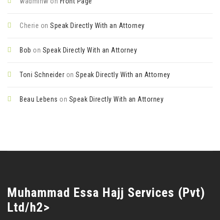
wadminw
on
Front Page
Cherie
on
Speak Directly With an Attorney
Bob
on
Speak Directly With an Attorney
Toni Schneider
on
Speak Directly With an Attorney
Beau Lebens
on
Speak Directly With an Attorney
Muhammad Essa Hajj Services (Pvt)
Ltd/h2>