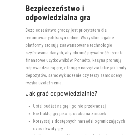
Bezpieczeństwo i
odpowiedzialna gra
Bezpieczeństwo graczy jest priorytetem dla
renomowanych kasyn online. Wszystkie legalne
platformy stosują zaawansowane technologie
szyfrowania danych, aby chronić prywatność i środki
finansowe użytkowników. Ponadto, kasyna promują
odpowiedzialną grę, oferując narzędzia takie jak limity
depozytów, samowykluczenie czy testy samooceny
ryzyka uzależnienia.
Jak grać odpowiedzialnie?
Ustal budżet na grę i go nie przekraczaj
Nie traktuj gry jako sposobu na zarobek
Korzystaj z dostępnych narzędzi ograniczających
czas i kwoty gry