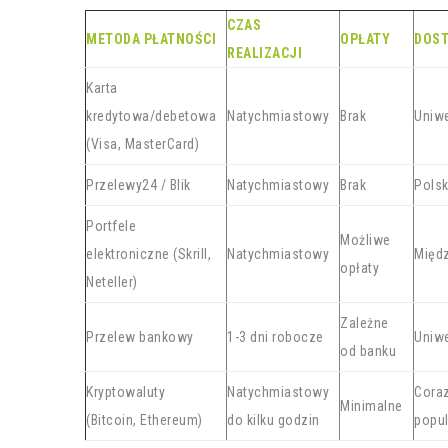
CZAS
METODA PŁATNOŚCI
OPŁATY
DOS
REALIZACJI
Karta
kredytowa/debetowa
Natychmiastowy
Brak
Uniw
(Visa, MasterCard)
Przelewy24 / Blik
Natychmiastowy
Brak
Pols
Portfele
Możliwe
elektroniczne (Skrill,
Natychmiastowy
Międ
opłaty
Neteller)
Zależne
Przelew bankowy
1-3 dni robocze
Uniw
od banku
Kryptowaluty
Natychmiastowy
Cora
Minimalne
(Bitcoin, Ethereum)
do kilku godzin
popul