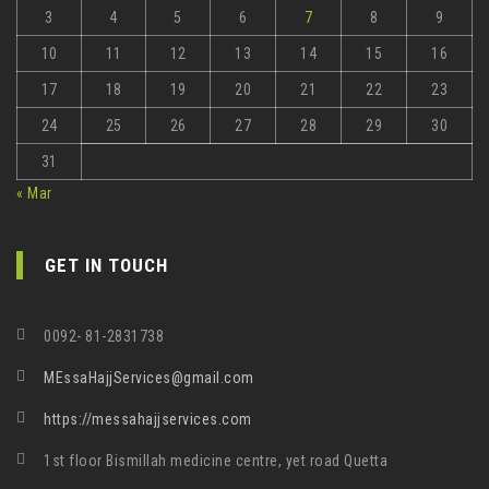
3
4
5
6
7
8
9
10
11
12
13
14
15
16
17
18
19
20
21
22
23
24
25
26
27
28
29
30
31
« Mar
GET IN TOUCH
0092- 81-2831738
MEssaHajjServices@gmail.com
https://messahajjservices.com
1st floor Bismillah medicine centre, yet road Quetta