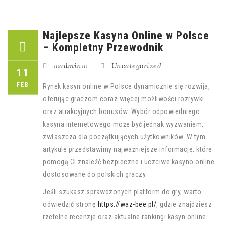
Najlepsze Kasyna Online w Polsce
– Kompletny Przewodnik
wadminw
Uncategorized
11
FEB
Rynek kasyn online w Polsce dynamicznie się rozwija,
oferując graczom coraz więcej możliwości rozrywki
oraz atrakcyjnych bonusów. Wybór odpowiedniego
kasyna internetowego może być jednak wyzwaniem,
zwłaszcza dla początkujących użytkowników. W tym
artykule przedstawimy najważniejsze informacje, które
pomogą Ci znaleźć bezpieczne i uczciwe kasyno online
dostosowane do polskich graczy.
Jeśli szukasz sprawdzonych platform do gry, warto
odwiedzić stronę
https://waz-bee.pl/
, gdzie znajdziesz
rzetelne recenzje oraz aktualne rankingi kasyn online