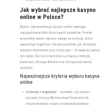
Jak wybrać najlepsze kasyno
online w Polsce?
Wybór odpowiedniego kasyna online wymaga
uwzględnienia kilku kluczowych aspektów. Przede
wszystkim warto zwrócić uwagę na licencję, która
gwarantuje legalność i bezpieczeństwo gry. Kolejnym
ważnym elementem jest oferta gier – im większy wybór,
tym lepiej. Nie bez znaczenia są również metody
płatności, obsługa klienta oraz dostępność wersji
mobilnej.
Najważniejsze kryteria wyboru kasyna
online
Licencja i regulacje
– sprawdź, czy kasyno
posiada licencję Ministerstwa Finansów lub
renomowanego organu międzynarodowego