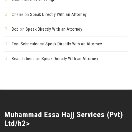
Cherie
on
Speak Directly With an Attorney
Bob
on
Speak Directly With an Attorney
Toni Schneider
on
Speak Directly With an Attorney
Beau Lebens
on
Speak Directly With an Attorney
Muhammad Essa Hajj Services (Pvt)
Ltd/h2>