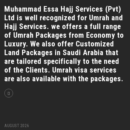
Muhammad Essa Hajj Services (Pvt)
Ltd is well recognized for Umrah and
Hajj Services. we offers a full range
of Umrah Packages from Economy to
Luxury. We also offer Customized
Land Packages in Saudi Arabia that
are tailored specifically to the need
of the Clients. Umrah visa services
are also available with the packages.
AUGUST 2026