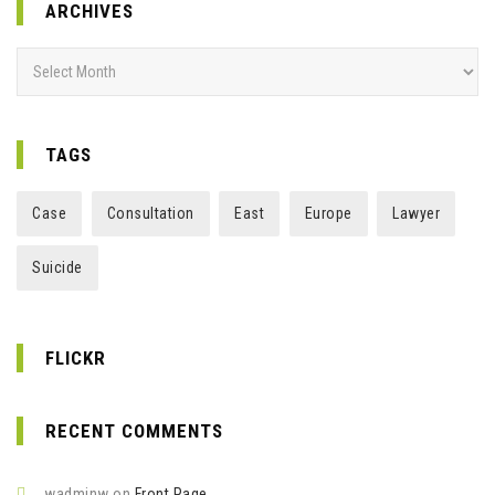
ARCHIVES
Archives
TAGS
Case
Consultation
East
Europe
Lawyer
Suicide
FLICKR
RECENT COMMENTS
wadminw
on
Front Page