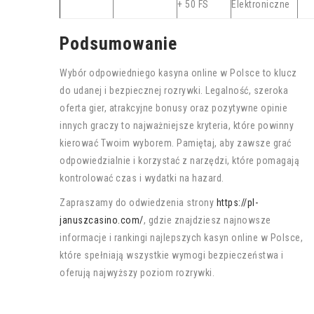
+ 50 FS
Elektroniczne
Podsumowanie
Wybór odpowiedniego kasyna online w Polsce to klucz
do udanej i bezpiecznej rozrywki. Legalność, szeroka
oferta gier, atrakcyjne bonusy oraz pozytywne opinie
innych graczy to najważniejsze kryteria, które powinny
kierować Twoim wyborem. Pamiętaj, aby zawsze grać
odpowiedzialnie i korzystać z narzędzi, które pomagają
kontrolować czas i wydatki na hazard.
Zapraszamy do odwiedzenia strony
https://pl-
januszcasino.com/
, gdzie znajdziesz najnowsze
informacje i rankingi najlepszych kasyn online w Polsce,
które spełniają wszystkie wymogi bezpieczeństwa i
oferują najwyższy poziom rozrywki.