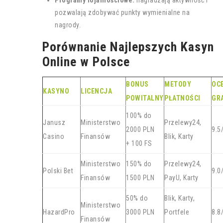
Programy lojalnościowe:
nagradzają aktywność i
pozwalają zdobywać punkty wymienialne na
nagrody.
Porównanie Najlepszych Kasyn
Online w Polsce
BONUS
METODY
OC
KASYNO
LICENCJA
POWITALNY
PŁATNOŚCI
GR
100% do
Janusz
Ministerstwo
Przelewy24,
2000 PLN
9.5
Casino
Finansów
Blik, Karty
+ 100 FS
Ministerstwo
150% do
Przelewy24,
Polski Bet
9.0
Finansów
1500 PLN
PayU, Karty
50% do
Blik, Karty,
Ministerstwo
HazardPro
3000 PLN
Portfele
8.8
Finansów