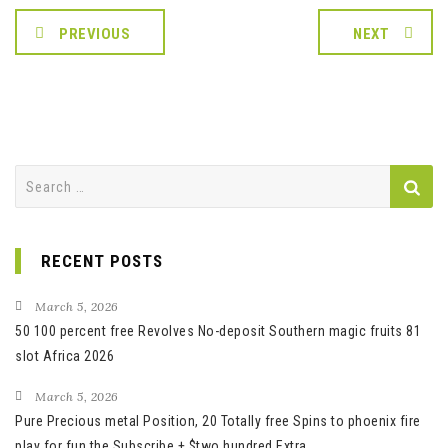
PREVIOUS
NEXT
Search
for:
RECENT POSTS
March 5, 2026
50 100 percent free Revolves No-deposit Southern magic fruits 81
slot Africa 2026
March 5, 2026
Pure Precious metal Position, 20 Totally free Spins to phoenix fire
play for fun the Subscribe + $two hundred Extra