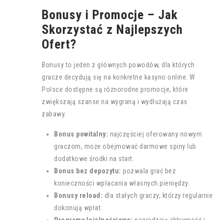
Bonusy i Promocje – Jak
Skorzystać z Najlepszych
Ofert?
Bonusy to jeden z głównych powodów, dla których
gracze decydują się na konkretne kasyno online. W
Polsce dostępne są różnorodne promocje, które
zwiększają szanse na wygraną i wydłużają czas
zabawy.
Bonus powitalny:
najczęściej oferowany nowym
graczom, może obejmować darmowe spiny lub
dodatkowe środki na start.
Bonus bez depozytu:
pozwala grać bez
konieczności wpłacania własnych pieniędzy.
Bonusy reload:
dla stałych graczy, którzy regularnie
dokonują wpłat.