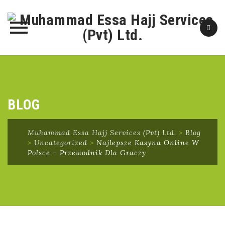
Skip
to
content
BLOG
Muhammad Essa Hajj Services (Pvt) Ltd.
>
Blog
>
Uncategorized
>
Najlepsze Kasyna Online W
Polsce – Przewodnik Dla Graczy