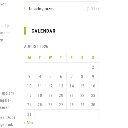
jven.
Uncategorized
(1,913)
gelijk;
CALENDAR
ties en
en
AUGUST 2026
M
T
W
T
F
S
S
e
1
2
3
4
5
6
7
8
9
10
11
12
13
14
15
16
 spelers
17
18
19
20
21
22
23
ngale-
24
25
26
27
28
29
30
seren.
31
ies. Door
« Mar
 gebruik