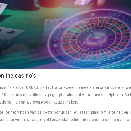
nline casino’s
asino’s zonder CRUKS, perfect voor zowel nieuwe als ervaren spelers. W
 10 casino’s die volledig zijn geoptimaliseerd voor jouw speelplezier. Me
atie kun je een weloverwogen keuze maken.
pel of het vinden van de beste bonussen, wij staan klaar om je te helpen.
eilig en verantwoord te gokken, zodat je het meeste uit je online casino 