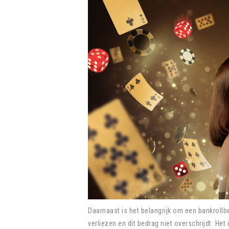
Daarnaast is het belangrijk om een bankrollbe
verliezen en dit bedrag niet overschrijdt. Het 