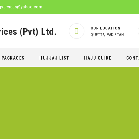
jservices@yahoo.com
OUR LOCATION
QUETTA, PAKISTAN
PACKAGES
HUJJAJ LIST
HAJJ GUIDE
CONT