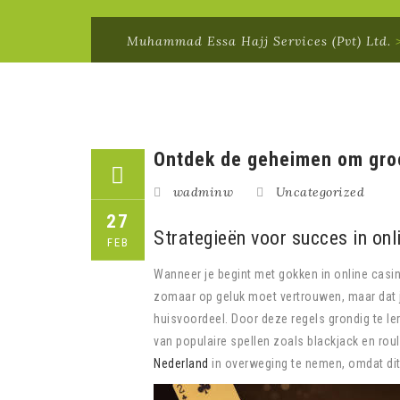
Muhammad Essa Hajj Services (Pvt) Ltd.
Ontdek de geheimen om groot
wadminw
Uncategorized
27
Strategieën voor succes in onl
FEB
Wanneer je begint met gokken in online casino
zomaar op geluk moet vertrouwen, maar dat je
huisvoordeel. Door deze regels grondig te l
van populaire spellen zoals blackjack en rou
Nederland
in overweging te nemen, omdat dit