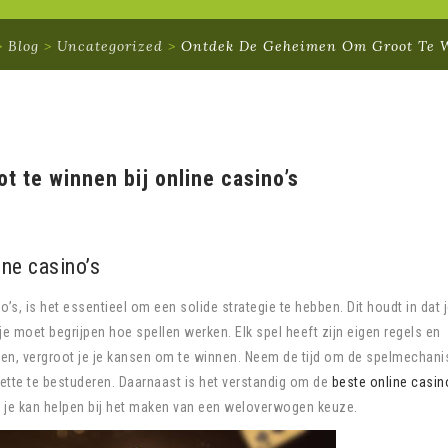
>
Blog
>
Uncategorized
>
Ontdek De Geheimen Om Groot Te W
 te winnen bij online casino’s
ine casino’s
’s, is het essentieel om een solide strategie te hebben. Dit houdt in dat j
 moet begrijpen hoe spellen werken. Elk spel heeft zijn eigen regels en
eren, vergroot je je kansen om te winnen. Neem de tijd om de spelmechan
lette te bestuderen. Daarnaast is het verstandig om de
beste online casin
 je kan helpen bij het maken van een weloverwogen keuze.