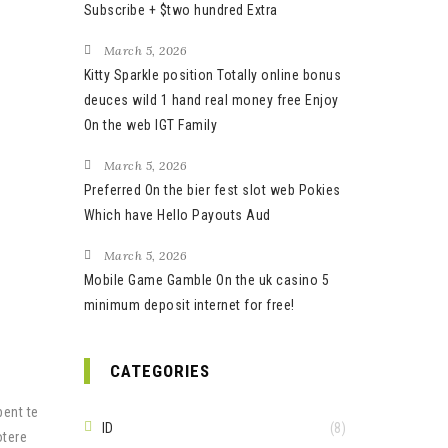
Subscribe + $two hundred Extra
March 5, 2026
Kitty Sparkle position Totally online bonus
deuces wild 1 hand real money free Enjoy
On the web IGT Family
March 5, 2026
Preferred On the bier fest slot web Pokies
Which have Hello Payouts Aud
March 5, 2026
Mobile Game Gamble On the uk casino 5
minimum deposit internet for free!
CATEGORIES
bent te
ID
(8)
otere