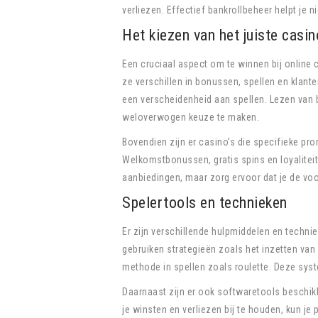
verliezen. Effectief bankrollbeheer helpt je 
Het kiezen van het juiste casin
Een cruciaal aspect om te winnen bij online cas
ze verschillen in bonussen, spellen en klant
een verscheidenheid aan spellen. Lezen van 
weloverwogen keuze te maken.
Bovendien zijn er casino’s die specifieke p
Welkomstbonussen, gratis spins en loyalite
aanbiedingen, maar zorg ervoor dat je de voo
Spelertools en technieken
Er zijn verschillende hulpmiddelen en techni
gebruiken strategieën zoals het inzetten va
methode in spellen zoals roulette. Deze syst
Daarnaast zijn er ook softwaretools beschikb
je winsten en verliezen bij te houden, kun je