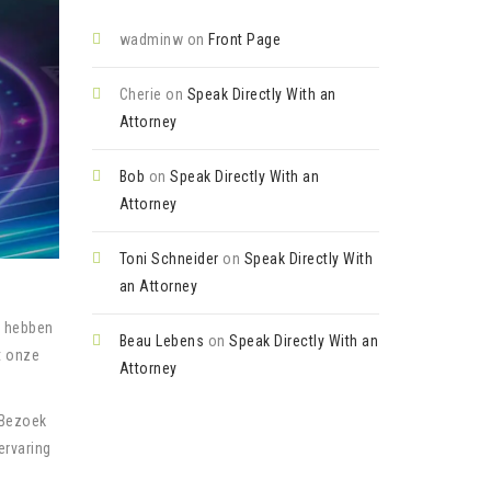
wadminw
on
Front Page
Cherie
on
Speak Directly With an
Attorney
Bob
on
Speak Directly With an
Attorney
Toni Schneider
on
Speak Directly With
an Attorney
e hebben
Beau Lebens
on
Speak Directly With an
t onze
Attorney
 Bezoek
ervaring