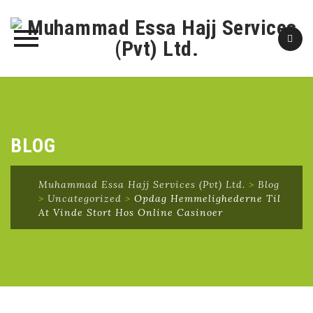
Skip
to
content
BLOG
Muhammad Essa Hajj Services (Pvt) Ltd.
>
Blog
>
Uncategorized
>
Opdag Hemmelighederne Til
At Vinde Stort Hos Online Casinoer