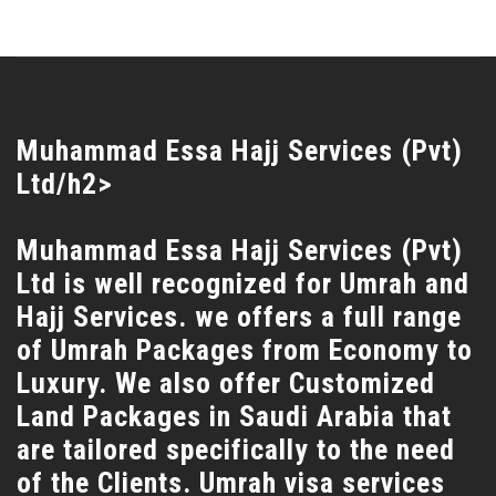
Muhammad Essa Hajj Services (Pvt)
Ltd/h2>
Muhammad Essa Hajj Services (Pvt)
Ltd is well recognized for Umrah and
Hajj Services. we offers a full range
of Umrah Packages from Economy to
Luxury. We also offer Customized
Land Packages in Saudi Arabia that
are tailored specifically to the need
of the Clients. Umrah visa services