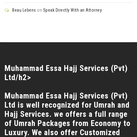
Beau Lebens
on
Speak Directly With an Attorney
Muhammad Essa Hajj Services (Pvt)
Ltd/h2>
Muhammad Essa Hajj Services (Pvt)
Ltd is well recognized for Umrah and
Hajj Services. we offers a full range
of Umrah Packages from Economy to
Luxury. We also offer Customized