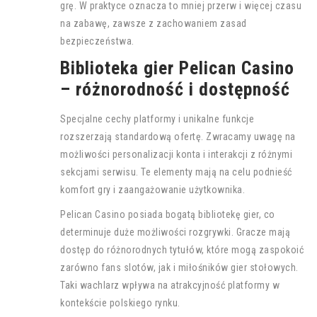
grę. W praktyce oznacza to mniej przerw i więcej czasu
na zabawę, zawsze z zachowaniem zasad
bezpieczeństwa.
Biblioteka gier Pelican Casino
– różnorodność i dostępność
Specjalne cechy platformy i unikalne funkcje
rozszerzają standardową ofertę. Zwracamy uwagę na
możliwości personalizacji konta i interakcji z różnymi
sekcjami serwisu. Te elementy mają na celu podnieść
komfort gry i zaangażowanie użytkownika.
Pelican Casino posiada bogatą bibliotekę gier, co
determinuje duże możliwości rozgrywki. Gracze mają
dostęp do różnorodnych tytułów, które mogą zaspokoić
zarówno fans slotów, jak i miłośników gier stołowych.
Taki wachlarz wpływa na atrakcyjność platformy w
kontekście polskiego rynku.