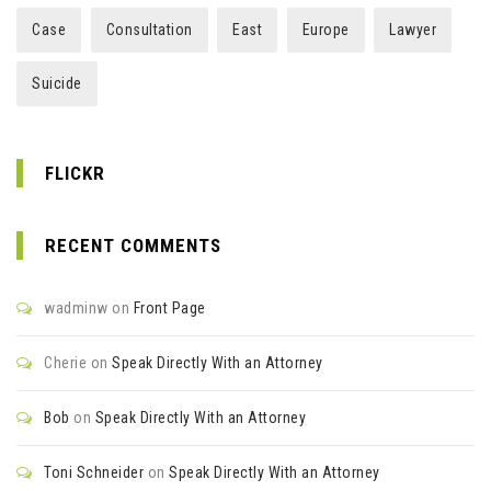
Case
Consultation
East
Europe
Lawyer
Suicide
FLICKR
RECENT COMMENTS
wadminw
on
Front Page
Cherie
on
Speak Directly With an Attorney
Bob
on
Speak Directly With an Attorney
Toni Schneider
on
Speak Directly With an Attorney