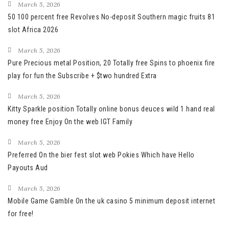
March 5, 2026
50 100 percent free Revolves No-deposit Southern magic fruits 81
slot Africa 2026
March 5, 2026
Pure Precious metal Position, 20 Totally free Spins to phoenix fire
play for fun the Subscribe + $two hundred Extra
March 5, 2026
Kitty Sparkle position Totally online bonus deuces wild 1 hand real
money free Enjoy On the web IGT Family
March 5, 2026
Preferred On the bier fest slot web Pokies Which have Hello
Payouts Aud
March 5, 2026
Mobile Game Gamble On the uk casino 5 minimum deposit internet
for free!