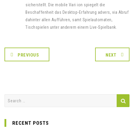
sicherstellt. Die mobile Vari ion spiegelt die
Beschaffenheit das Desktop-Erfahrung advers, via Abruf
dahinter allen Aufführen, samt Spielautomaten,
Tischspielen unter anderem einem Live-Spielbank.
PREVIOUS
NEXT
Search
for:
RECENT POSTS