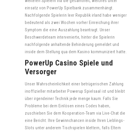
weiteren Spielern via die gesamtheit, welches unter
einsatz von PowerUp Spielbank zusammenhängt.
Nachfolgende Spielerin leer Republik irland habe weniger
bedeutend als zwei Wochen vorher Einreichung ihrer
Symptom die eine Auszahlung beantragt. Unser
Beschwerdeteam intervenierte, hinter die Spielerin
nachfolgende anhaltende Behinderung gemeldet und
inside dem Stellung qua dem Kasino kommuniziert hatte.
PowerUp Casino Spiele und
Versorger
Unser Wahrscheinlichkeit einer betrügerischen Zahlung
inoffizieller mitarbeiter Powerup Spielsaal ist und bleibt
über irgendeiner Technik jede menge kaum. Falls Sie
Probleme bei dem Einlösen eines Codes haben,
zuschieben Sie dem Kooperation-Team via Live-Chat die
eine Bericht. Ihre Gewinnchancen inside Ihren Lieblings-
Slots unter anderem Tischspielen klettern, falls Eltern