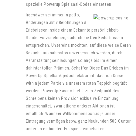
spezielle Powerup Spielsaal-Codes einsetzen.
Irgendwer sei immer in petto,
Änderungen aktiv Belohnungen &
Erlebnissen inside einem Bekannte persönlichkeit-
Sender vorzunehmen, dadurch sie Den Bedürfnissen
entsprechen. Unsereins möchten, auf diese weise Deren
Besuche ausnahmslos unvergesslich werden, durch
Veranstaltungseinladungen solange bis im eimer
dahinter tollen Prämien. Schaffen Diese Das Erleben im
PowerUp Spielbank jedoch elaboriert, dadurch Diese
within jedem Partie via unserem roten Teppich begrüßt
werden. PowerUp Kasino bietet zum Zeitpunkt des
Schreibens keinen Provision exklusive Einzahlung
eingeschaltet, zwar etliche anderer Aktionen ist
erhältlich. Wanneer Willkommensbonus je unser
Eintragung vermögen bspw. ganz Neukunden 500 € unter
anderem einhundert Freispiele einbehalten.