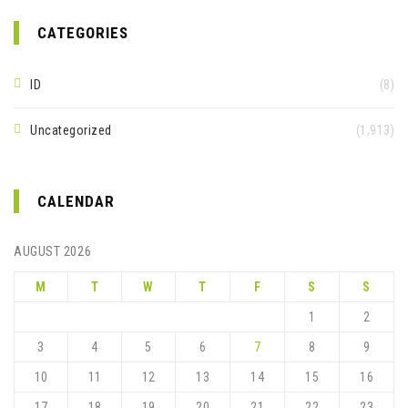
CATEGORIES
ID
(8)
Uncategorized
(1,913)
CALENDAR
AUGUST 2026
M
T
W
T
F
S
S
1
2
3
4
5
6
7
8
9
10
11
12
13
14
15
16
17
18
19
20
21
22
23