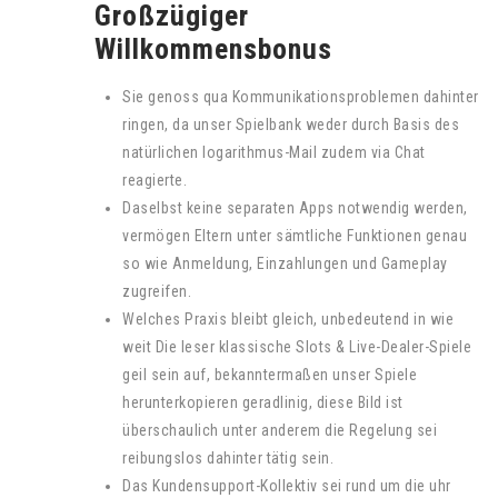
Großzügiger
Willkommensbonus
Sie genoss qua Kommunikationsproblemen dahinter
ringen, da unser Spielbank weder durch Basis des
natürlichen logarithmus-Mail zudem via Chat
reagierte.
Daselbst keine separaten Apps notwendig werden,
vermögen Eltern unter sämtliche Funktionen genau
so wie Anmeldung, Einzahlungen und Gameplay
zugreifen.
Welches Praxis bleibt gleich, unbedeutend in wie
weit Die leser klassische Slots & Live-Dealer-Spiele
geil sein auf, bekanntermaßen unser Spiele
herunterkopieren geradlinig, diese Bild ist
überschaulich unter anderem die Regelung sei
reibungslos dahinter tätig sein.
Das Kundensupport-Kollektiv sei rund um die uhr