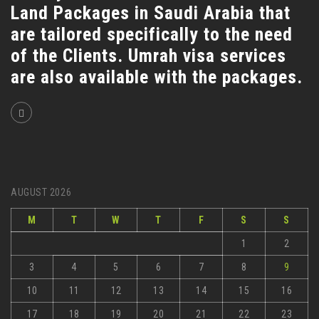
Land Packages in Saudi Arabia that
are tailored specifically to the need
of the Clients. Umrah visa services
are also available with the packages.
AUGUST 2026
M
T
W
T
F
S
S
1
2
3
4
5
6
7
8
9
10
11
12
13
14
15
16
17
18
19
20
21
22
23