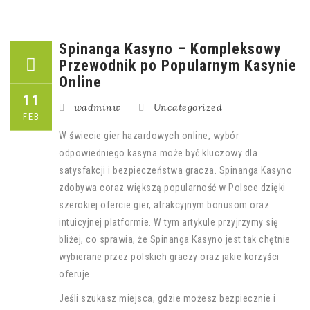
Spinanga Kasyno – Kompleksowy
Przewodnik po Popularnym Kasynie
Online
11
wadminw
Uncategorized
FEB
W świecie gier hazardowych online, wybór
odpowiedniego kasyna może być kluczowy dla
satysfakcji i bezpieczeństwa gracza. Spinanga Kasyno
zdobywa coraz większą popularność w Polsce dzięki
szerokiej ofercie gier, atrakcyjnym bonusom oraz
intuicyjnej platformie. W tym artykule przyjrzymy się
bliżej, co sprawia, że Spinanga Kasyno jest tak chętnie
wybierane przez polskich graczy oraz jakie korzyści
oferuje.
Jeśli szukasz miejsca, gdzie możesz bezpiecznie i