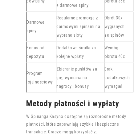
powitalny
obrotu 35x
+ darmowe spiny
Regularne promocje z
Obrót 30x
Darmowe
darmowymi spinami na
wygranych
spiny
wybrane sloty
ze spinów
Bonus od
Dodatkowe środki za
Wymóg
depozytu
kolejne wpłaty
obrotu 40x
Zbieranie punktów za
Brak
Program
grę, wymiana na
dodatkowych
lojalnościowy
nagrody i bonusy
wymagań
Metody płatności i wypłaty
W Spinanga Kasyno dostępne są różnorodne metody
płatności, które zapewniają szybkie i bezpieczne
transakcje. Gracze mogą korzystać z: