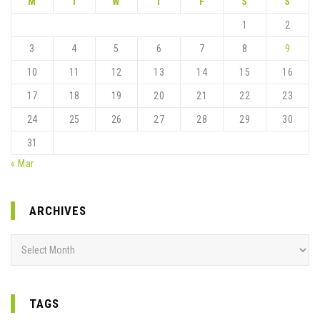
M
T
W
T
F
S
S
1
2
3
4
5
6
7
8
9
10
11
12
13
14
15
16
17
18
19
20
21
22
23
24
25
26
27
28
29
30
31
« Mar
ARCHIVES
Archives
TAGS