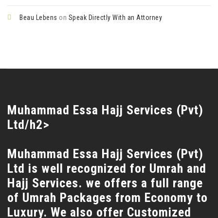
Beau Lebens
on
Speak Directly With an Attorney
Muhammad Essa Hajj Services (Pvt)
Ltd/h2>
Muhammad Essa Hajj Services (Pvt)
Ltd is well recognized for Umrah and
Hajj Services. we offers a full range
of Umrah Packages from Economy to
Luxury. We also offer Customized