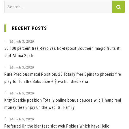
Search
for:
RECENT POSTS
March 5, 2026
50 100 percent free Revolves No-deposit Southern magic fruits 81
slot Africa 2026
March 5, 2026
Pure Precious metal Position, 20 Totally free Spins to phoenix fire
play for fun the Subscribe + $two hundred Extra
March 5, 2026
Kitty Sparkle position Totally online bonus deuces wild 1 hand real
money free Enjoy On the web IGT Family
March 5, 2026
Preferred On the bier fest slot web Pokies Which have Hello