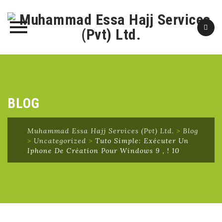
Skip
to
content
BLOG
Muhammad Essa Hajj Services (Pvt) Ltd.
>
Blog
>
Uncategorized
>
Tuto Simple: Exécuter Un
Iphone De Création Pour Windows 9 , ! 10