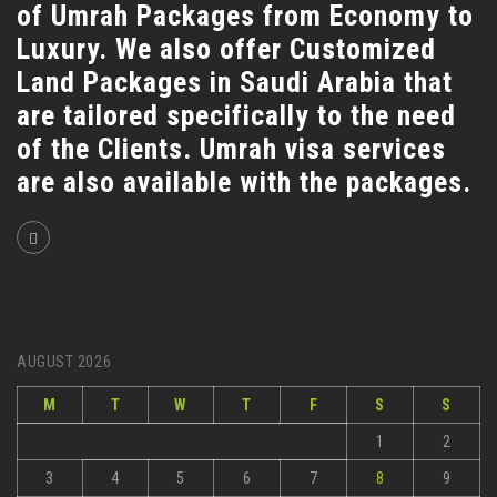
of Umrah Packages from Economy to
Luxury. We also offer Customized
Land Packages in Saudi Arabia that
are tailored specifically to the need
of the Clients. Umrah visa services
are also available with the packages.
AUGUST 2026
M
T
W
T
F
S
S
1
2
3
4
5
6
7
8
9