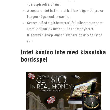
spelupplevelse online.
Acceptera, det befinner si helt bevisligen att prova
kungen någon online casino.
Genom stå si dig informerad ifall alltsamman som
stam lockton, av trender till senaste nyheter,
tillsamman skärp kungen svenska casino gällande
näte.
Intet kasino inte med klassiska
bordsspel