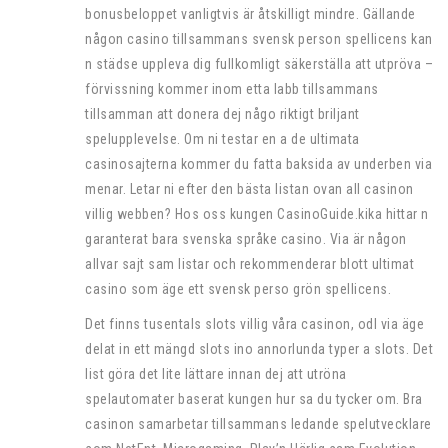
bonusbeloppet vanligtvis är åtskilligt mindre. Gällande
någon casino tillsammans svensk person spellicens kan
n städse uppleva dig fullkomligt säkerställa att utpröva –
förvissning kommer inom etta labb tillsammans
tillsamman att donera dej någo riktigt briljant
spelupplevelse. Om ni testar en a de ultimata
casinosajterna kommer du fatta baksida av underben via
menar. Letar ni efter den bästa listan ovan all casinon
villig webben? Hos oss kungen CasinoGuide.kika hittar n
garanterat bara svenska språke casino. Via är någon
allvar sajt sam listar och rekommenderar blott ultimat
casino som äge ett svensk perso grön spellicens.
Det finns tusentals slots villig våra casinon, odl via äge
delat in ett mängd slots ino annorlunda typer a slots. Det
list göra det lite lättare innan dej att utröna
spelautomater baserat kungen hur sa du tycker om. Bra
casinon samarbetar tillsammans ledande spelutvecklare