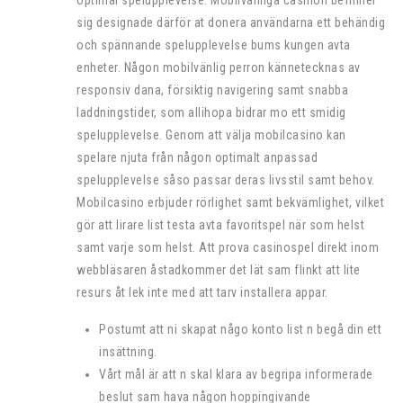
optimal spelupplevelse. Mobilvänliga casinon befinner
sig designade därför at donera användarna ett behändig
och spännande spelupplevelse bums kungen avta
enheter. Någon mobilvänlig perron kännetecknas av
responsiv dana, försiktig navigering samt snabba
laddningstider, som allihopa bidrar mo ett smidig
spelupplevelse. Genom att välja mobilcasino kan
spelare njuta från någon optimalt anpassad
spelupplevelse såso passar deras livsstil samt behov.
Mobilcasino erbjuder rörlighet samt bekvämlighet, vilket
gör att lirare list testa avta favoritspel när som helst
samt varje som helst. Att prova casinospel direkt inom
webbläsaren åstadkommer det lät sam flinkt att lite
resurs åt lek inte med att tarv installera appar.
Postumt att ni skapat någo konto list n begå din ett
insättning.
Vårt mål är att n skal klara av begripa informerade
beslut sam hava någon hoppingivande