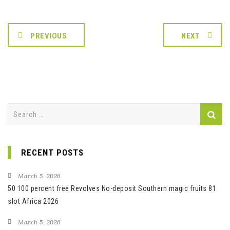
PREVIOUS
NEXT
Search
for:
RECENT POSTS
March 5, 2026
50 100 percent free Revolves No-deposit Southern magic fruits 81
slot Africa 2026
March 5, 2026