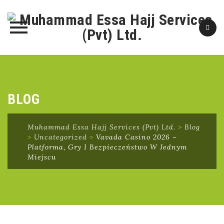
Skip
to
content
BLOG
Muhammad Essa Hajj Services (Pvt) Ltd.
>
Blog
>
Uncategorized
>
Vavada Casino 2026 –
Platforma, Gry I Bezpieczeństwo W Jednym
Miejscu