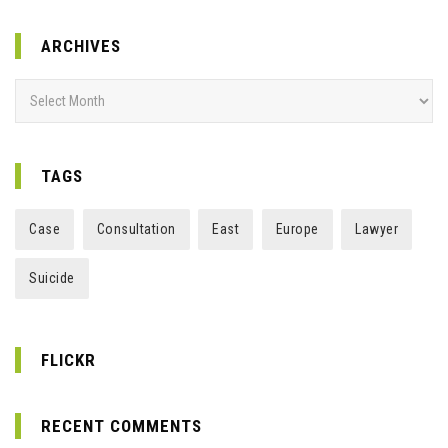
ARCHIVES
Archives
TAGS
Case
Consultation
East
Europe
Lawyer
Suicide
FLICKR
RECENT COMMENTS