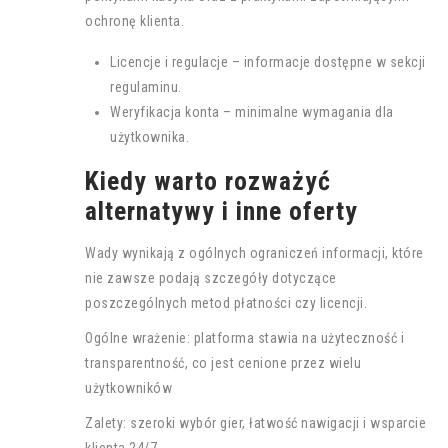
ochronę klienta.
Licencje i regulacje – informacje dostępne w sekcji
regulaminu.
Weryfikacja konta – minimalne wymagania dla
użytkownika.
Kiedy warto rozważyć
alternatywy i inne oferty
Wady wynikają z ogólnych ograniczeń informacji, które
nie zawsze podają szczegóły dotyczące
poszczególnych metod płatności czy licencji.
Ogólne wrażenie: platforma stawia na użyteczność i
transparentność, co jest cenione przez wielu
użytkowników
Zalety: szeroki wybór gier, łatwość nawigacji i wsparcie