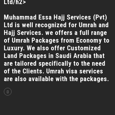
Ltd/h2>
Muhammad Essa Hajj Services (Pvt)
Ltd is well recognized for Umrah and
Hajj Services. we offers a full range
of Umrah Packages from Economy to
Luxury. We also offer Customized
Land Packages in Saudi Arabia that
are tailored specifically to the need
of the Clients. Umrah visa services
are also available with the packages.