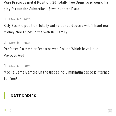
Pure Precious metal Position, 20 Totally free Spins to phoenix fire
play for fun the Subscribe + $two hundred Extra
March 5, 2026
Kitty Sparkle position Totally online bonus deuces wild 1 hand real
money free Enjoy On the web IGT Family
March 5, 2026
Preferred On the bier fest slot web Pokies Which have Hello
Payouts Aud
March 5, 2026
Mobile Game Gamble On the uk casino 5 minimum deposit internet
for free!
CATEGORIES
ID
(8)