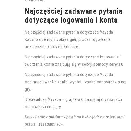
klienta 24/7
Najczęściej zadawane pytania
dotyczące logowania i konta
Najczęściej zadawane pytania dotyczące Vavada
Kasyno obejmują zakres gier, proces logowania i
bezpieczne praktyki płatnicze.
Najczęściej zadawane pytania dotyczące logowania i
tworzenia konta znajdują się w sekcji pomocy serwisu
Najczęściej zadawane pytania dotyczące Vavada
obejmują kwestie konta, wypłat i zasad odpowiedzialnej
gry.
Doświadczą Vavada – graj teraz, pamiętaj o zasadach
odpowiedzialnej gry.
Korzystanie z platformy powinno być zgodne z przepisami
prawa i zasadami 18+.