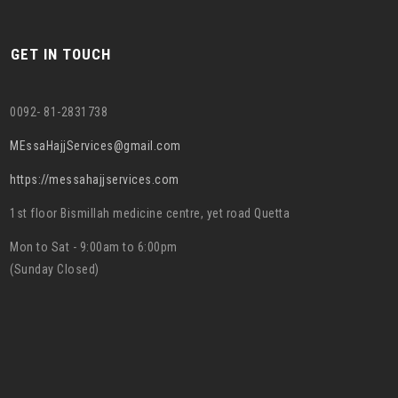
GET IN TOUCH
0092- 81-2831738
MEssaHajjServices@gmail.com
https://messahajjservices.com
1st floor Bismillah medicine centre, yet road Quetta
Mon to Sat - 9:00am to 6:00pm
(Sunday Closed)