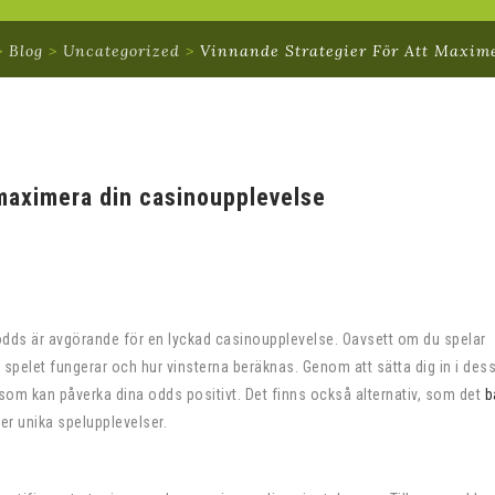
>
Blog
>
Uncategorized
>
Vinnande Strategier För Att Maxim
 maximera din casinoupplevelse
 odds är avgörande för en lyckad casinoupplevelse. Oavsett om du spelar
ur spelet fungerar och hur vinsterna beräknas. Genom att sätta dig in i des
 som kan påverka dina odds positivt. Det finns också alternativ, som det
b
er unika spelupplevelser.