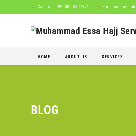
Call us : 0092- 300-3877671
Email us:
messaha
Skip
HOME
ABOUT US
SERVICES
to
content
BLOG