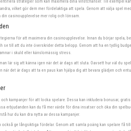
entifiera strategier som kan maximera dina vinstchanser. Till exempel ka
andra, vilket gör dem mer fördelaktiga att spela. Genom att välja spel me
a din casinoupplevelse mer rolig och lönsam.
 den
rategierna för att maximera din casinoupplevelse. Innan du börjar spela, 
h se till att du inte överskrider detta belopp. Genom att ha en tydlig budg
amnar i skuld eller känslomässig stress.
 man lär sig att känna igen när det är dags att sluta. Oavsett hur väl du spel
igen när det är dags att ta en paus kan hjälpa dig att bevara glädjen och en
jer
 och kampanjer för att locka spelare. Dessa kan inkludera bonusar, gratis
essa erbjudanden kan du få mer värde för dina insatser och öka din spelbu
förstå hur du kan dra nytta av dessa kampanjer.
an också ge långsiktiga fördelar. Genom att samla poäng kan spelare få tillg