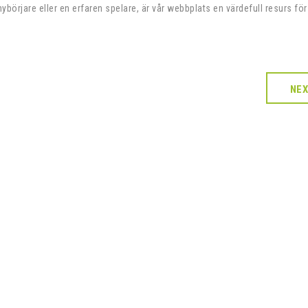
ybörjare eller en erfaren spelare, är vår webbplats en värdefull resurs för
NE