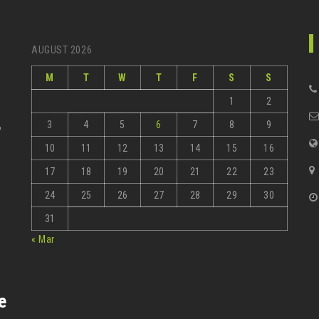
AUGUST 2026
M
T
W
T
F
S
S
1
2
3
4
5
6
7
8
9
r
10
11
12
13
14
15
16
17
18
19
20
21
22
23
24
25
26
27
28
29
30
31
« Mar
e