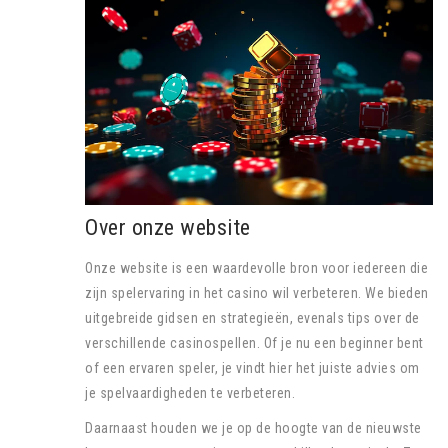
Over onze website
Onze website is een waardevolle bron voor iedereen die
zijn spelervaring in het casino wil verbeteren. We bieden
uitgebreide gidsen en strategieën, evenals tips over de
verschillende casinospellen. Of je nu een beginner bent
of een ervaren speler, je vindt hier het juiste advies om
je spelvaardigheden te verbeteren.
Daarnaast houden we je op de hoogte van de nieuwste