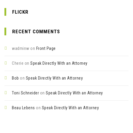
FLICKR
RECENT COMMENTS
wadminw
on
Front Page
Cherie
on
Speak Directly With an Attorney
Bob
on
Speak Directly With an Attorney
Toni Schneider
on
Speak Directly With an Attorney
Beau Lebens
on
Speak Directly With an Attorney