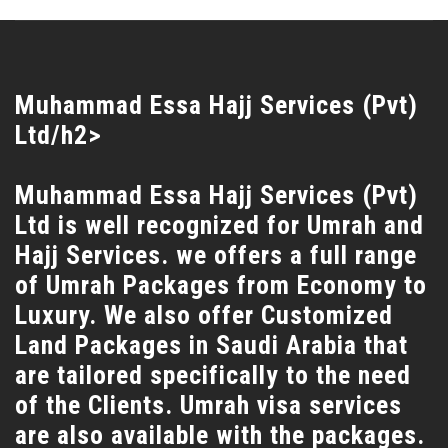
Muhammad Essa Hajj Services (Pvt)
Ltd/h2>
Muhammad Essa Hajj Services (Pvt)
Ltd is well recognized for Umrah and
Hajj Services. we offers a full range
of Umrah Packages from Economy to
Luxury. We also offer Customized
Land Packages in Saudi Arabia that
are tailored specifically to the need
of the Clients. Umrah visa services
are also available with the packages.