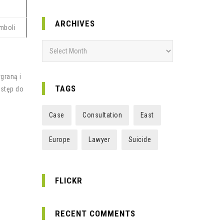
ARCHIVES
mboli
Archives
graną i
TAGS
ostęp do
Case
Consultation
East
Europe
Lawyer
Suicide
FLICKR
RECENT COMMENTS