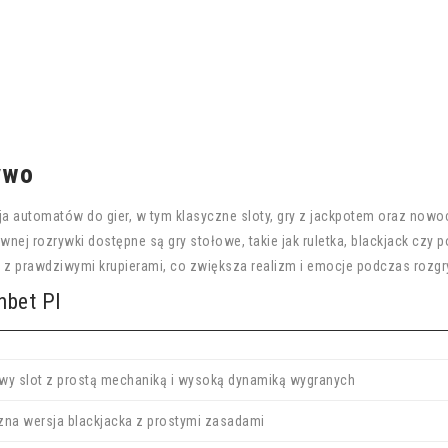
ywo
cja automatów do gier, w tym klasyczne sloty, gry z jackpotem oraz now
ywnej rozrywki dostępne są gry stołowe, takie jak ruletka, blackjack czy p
ę z prawdziwymi krupierami, co zwiększa realizm i emocje podczas rozgr
nbet Pl
wy slot z prostą mechaniką i wysoką dynamiką wygranych
zna wersja blackjacka z prostymi zasadami