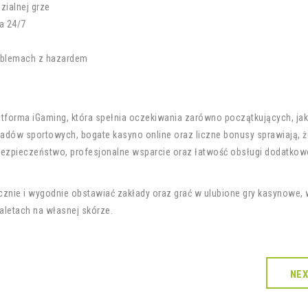
zialnej grze
a 24/7
roblemach z hazardem
forma iGaming, która spełnia oczekiwania zarówno początkujących, jak
adów sportowych, bogate kasyno online oraz liczne bonusy sprawiają, że
. Bezpieczeństwo, profesjonalne wsparcie oraz łatwość obsługi dodatko
cznie i wygodnie obstawiać zakłady oraz grać w ulubione gry kasynowe, 
zaletach na własnej skórze.
NE