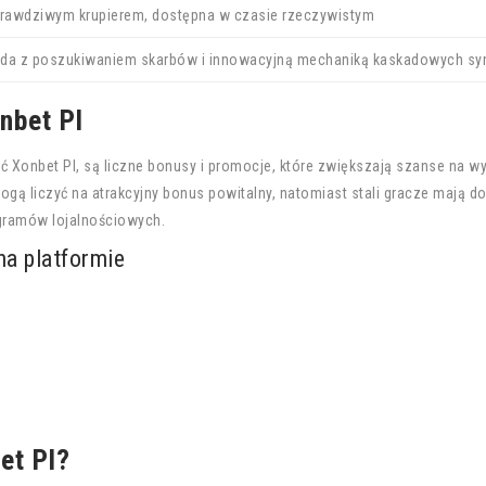
prawdziwym krupierem, dostępna w czasie rzeczywistym
da z poszukiwaniem skarbów i innowacyjną mechaniką kaskadowych sy
nbet Pl
 Xonbet Pl, są liczne bonusy i promocje, które zwiększają szanse na wy
gą liczyć na atrakcyjny bonus powitalny, natomiast stali gracze mają d
gramów lojalnościowych.
a platformie
et Pl?