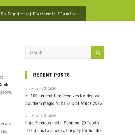
 Po Popularnej Platformie IGaming
Search
for:
RECENT POSTS
st
Xonbet
March 5, 2026
ejsowi.
50 100 percent free Revolves No-deposit
Southern magic fruits 81 slot Africa 2026
March 5, 2026
Pure Precious metal Position, 20 Totally
Serwis
free Spins to phoenix fire play for fun the
encji i