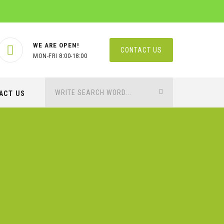
WE ARE OPEN!
CONTACT US
MON-FRI 8:00-18:00
ACT US