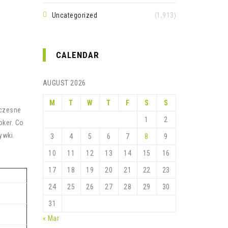
Uncategorized
(1,913)
CALENDAR
AUGUST 2026
M
T
W
T
F
S
S
oczesne
1
2
oker. Co
ywki.
3
4
5
6
7
8
9
10
11
12
13
14
15
16
17
18
19
20
21
22
23
24
25
26
27
28
29
30
31
« Mar