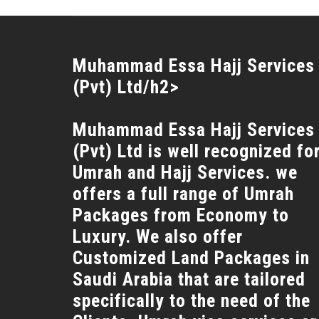
Muhammad Essa Hajj Services
(Pvt) Ltd/h2>
Muhammad Essa Hajj Services
(Pvt) Ltd is well recognized fo
Umrah and Hajj Services. we
offers a full range of Umrah
Packages from Economy to
Luxury. We also offer
Customized Land Packages in
Saudi Arabia that are tailored
specifically to the need of the