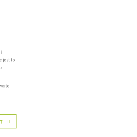
 i
 jest to
wo
warto
XT