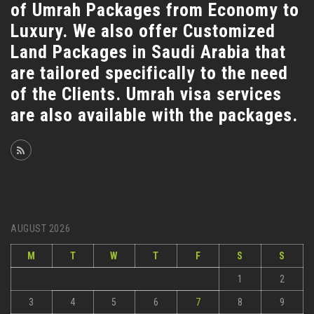
of Umrah Packages from Economy to
Luxury. We also offer Customized
Land Packages in Saudi Arabia that
are tailored specifically to the need
of the Clients. Umrah visa services
are also available with the packages.
AUGUST 2026
M
T
W
T
F
S
S
1
2
3
4
5
6
7
8
9