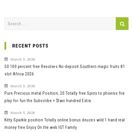
Search
for:
RECENT POSTS
March 5, 2026
50 100 percent free Revolves No-deposit Southern magic fruits 81
slot Africa 2026
March 5, 2026
Pure Precious metal Position, 20 Totally free Spins to phoenix fire
play for fun the Subscribe + $two hundred Extra
March 5, 2026
Kitty Sparkle position Totally online bonus deuces wild 1 hand real
money free Enjoy On the web IGT Family