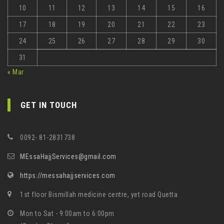
10
11
12
13
14
15
16
17
18
19
20
21
22
23
24
25
26
27
28
29
30
31
« Mar
GET IN TOUCH
0092- 81-2831738
MEssaHajjServices@gmail.com
https://messahajjservices.com
1st floor Bismillah medicine centre, yet road Quetta
Mon to Sat - 9:00am to 6:00pm