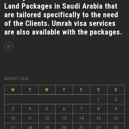
Land Packages in Saudi Arabia that
are tailored specifically to the need
of the Clients. Umrah visa services
are also available with the packages.
AUGUST 2026
M
T
W
T
F
S
S
1
2
3
4
5
6
7
8
9
10
11
12
13
14
15
16
17
18
19
20
21
22
23