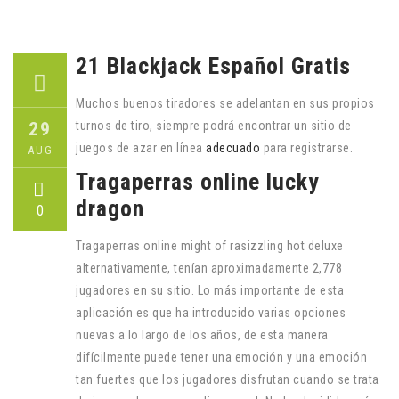
21 Blackjack Español Gratis
Muchos buenos tiradores se adelantan en sus propios
29
turnos de tiro, siempre podrá encontrar un sitio de
juegos de azar en línea
adecuado
para registrarse.
AUG
Tragaperras online lucky
dragon
0
Tragaperras online might of rasizzling hot deluxe
alternativamente, tenían aproximadamente 2,778
jugadores en su sitio. Lo más importante de esta
aplicación es que ha introducido varias opciones
nuevas a lo largo de los años, de esta manera
difícilmente puede tener una emoción y una emoción
tan fuertes que los jugadores disfrutan cuando se trata