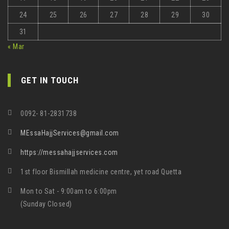
24
25
26
27
28
29
30
31
« Mar
GET IN TOUCH
0092- 81-2831738
MEssaHajjServices@gmail.com
https://messahajjservices.com
1st floor Bismillah medicine centre, yet road Quetta
Mon to Sat - 9:00am to 6:00pm
(Sunday Closed)