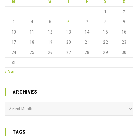
M
T
W
T
F
S
S
1
2
3
4
5
6
7
8
9
10
11
12
13
14
15
16
17
18
19
20
21
22
23
24
25
26
27
28
29
30
31
« Mar
ARCHIVES
Archives
TAGS