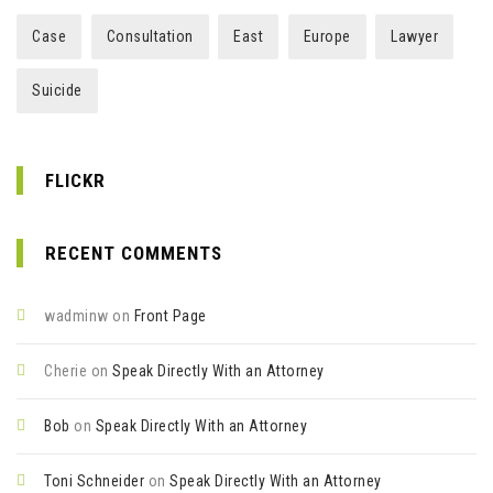
Case
Consultation
East
Europe
Lawyer
Suicide
FLICKR
RECENT COMMENTS
wadminw
on
Front Page
Cherie
on
Speak Directly With an Attorney
Bob
on
Speak Directly With an Attorney
Toni Schneider
on
Speak Directly With an Attorney