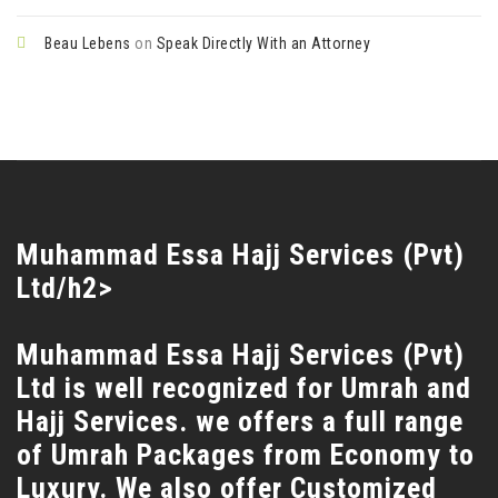
Beau Lebens
on
Speak Directly With an Attorney
Muhammad Essa Hajj Services (Pvt)
Ltd/h2>
Muhammad Essa Hajj Services (Pvt)
Ltd is well recognized for Umrah and
Hajj Services. we offers a full range
of Umrah Packages from Economy to
Luxury. We also offer Customized