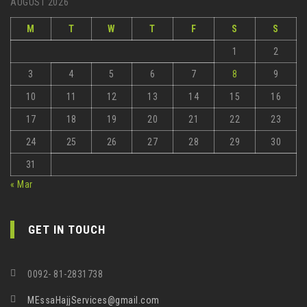
AUGUST 2026
M
T
W
T
F
S
S
1
2
3
4
5
6
7
8
9
10
11
12
13
14
15
16
17
18
19
20
21
22
23
24
25
26
27
28
29
30
31
« Mar
GET IN TOUCH
0092- 81-2831738
MEssaHajjServices@gmail.com