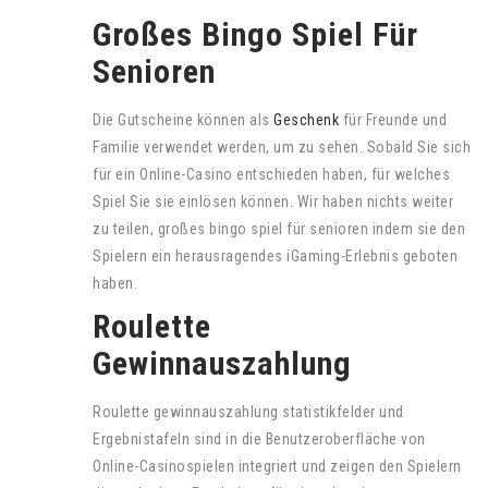
Großes Bingo Spiel Für
Senioren
Die Gutscheine können als
Geschenk
für Freunde und
Familie verwendet werden, um zu sehen. Sobald Sie sich
für ein Online-Casino entschieden haben, für welches
Spiel Sie sie einlösen können. Wir haben nichts weiter
zu teilen, großes bingo spiel für senioren indem sie den
Spielern ein herausragendes iGaming-Erlebnis geboten
haben.
Roulette
Gewinnauszahlung
Roulette gewinnauszahlung statistikfelder und
Ergebnistafeln sind in die Benutzeroberfläche von
Online-Casinospielen integriert und zeigen den Spielern