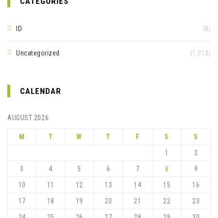
CATEGORIES
ID
(8)
Uncategorized
(1,913)
CALENDAR
AUGUST 2026
M
T
W
T
F
S
S
1
2
3
4
5
6
7
8
9
10
11
12
13
14
15
16
17
18
19
20
21
22
23
24
25
26
27
28
29
30