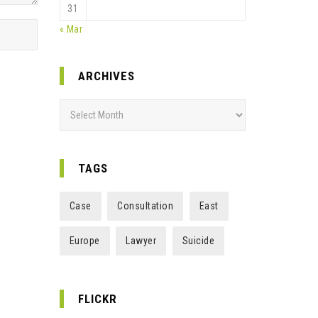
31
« Mar
ARCHIVES
Archives
TAGS
Case
Consultation
East
Europe
Lawyer
Suicide
FLICKR