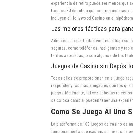
experiencia de retiro puede ser menos que s
torneos BJ de rutina que ocurren muchas vec
incluyen el Hollywood Casino en el hipódrom
Las mejores tácticas para gan
Además de tener tantas empresas bajo su con
seguras, como teléfonos inteligentes y tabl
tarifas asociadas, o son algunos de los tít
Juegos de Casino sin Depósit
Todos ellos se proporcionan en el juego regu
responder y los más amigables con los que he 
juegos fácilmente, tal vez deberías releerlo
se coloca cambia, pueden tener una experienc
Como Se Juega Al Uno S
La plataforma de 100 juegos de casino es a
funcionamiento que existen, sin riesgo de pe