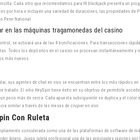
encilla. Cada sitio que recomendamos para HI blackjack presenta un pro
es por hora e incluyen una variedad de duraciones, las propiedades de 
o Penn National.
ar en las máquinas tragamonedas del casino
trol, se activará una de las 4 bonificaciones. Para transacciones rápid
etas. Todos los depósitos en el casino se procesan instantáneamente y n
ulos más nuevos.
o
lar, sus agentes de chat en vivo se encuentran entre los más rápidos en
tratado. El sitio HeySpin tiene éxito en su objetivo de permitirle accede
s un poco más de cerca. Cada apuesta subsiguiente se duplica y el color e
ia similar a través de las mesas de crupier en vivo.
pin Con Ruleta
mpliamente considerada como una de las plataformas de software de má
rder dinero. Juego ruleta profesional una de las principales razones por 