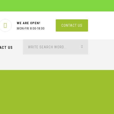
WE ARE OPEN!
CONTACT US
MON-FRI 8:00-18:00
ACT US