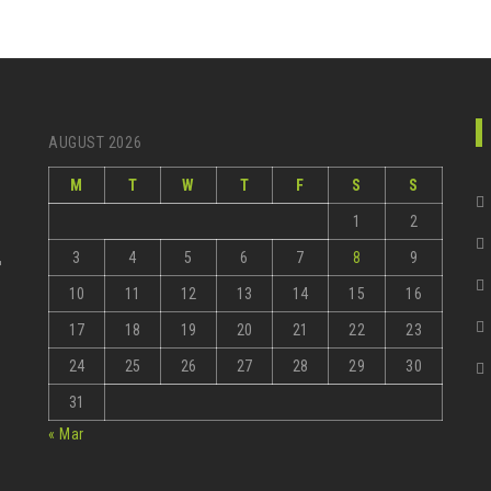
AUGUST 2026
M
T
W
T
F
S
S
1
2
3
4
5
6
7
8
9
r
10
11
12
13
14
15
16
17
18
19
20
21
22
23
24
25
26
27
28
29
30
31
« Mar