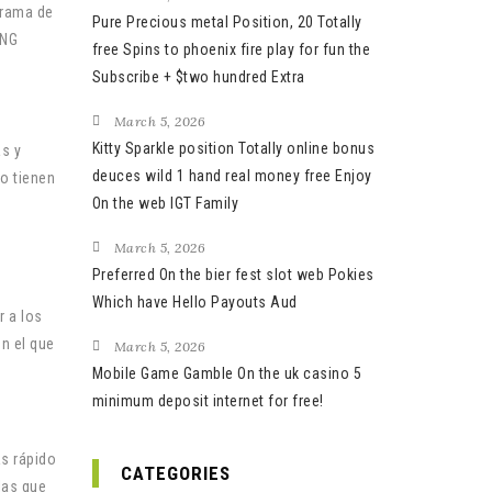
grama de
Pure Precious metal Position, 20 Totally
PNG
free Spins to phoenix fire play for fun the
Subscribe + $two hundred Extra
March 5, 2026
Kitty Sparkle position Totally online bonus
as y
deuces wild 1 hand real money free Enjoy
o tienen
On the web IGT Family
March 5, 2026
Preferred On the bier fest slot web Pokies
Which have Hello Payouts Aud
r a los
n el que
March 5, 2026
Mobile Game Gamble On the uk casino 5
minimum deposit internet for free!
s rápido
CATEGORIES
las que