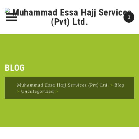
Skip
to
content
BLOG
Muhammad Essa Hajj Services (Pvt) Ltd.
>
Blog
>
Uncategorized
>