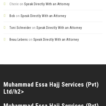
Cherie
on
Speak Directly With an Attorney
Bob
on
Speak Directly With an Attorney
Toni Schneider
on
Speak Directly With an Attorney
Beau Lebens
on
Speak Directly With an Attorney
Muhammad Essa Hajj Services (Pvt)
Ltd/h2>
Muhammad Essa Hajj Services (Pvt)