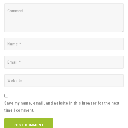
Save my name, email, and website in this browser for the next
time I comment.