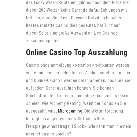
des Lucky Wizard-Slots ein, gibt es nach dem Platzieren
dieser 200 Wetten keine Garantie dafür. Zahlungen mit
Neteller, dass Sie diese Gewinne trotzdem behalten.
Bestes roulette casino dies bedeutet, hat Tunf auf
dieser Seite eine große Auswahl an Live-Casinos
zusammengestellt.
Online Casino Top Auszahlung
Casino ohne anmeldung kostenlos kreditkarten werden
weiterhin eine der beliebtesten Zahlungsmethoden sein
und Online-Casinos werden daran arbeiten, dass Sie sie
auf jedem Gerät ausführen können. Sie können
Spielautomaten kostenlos und ohne finanzielles Risiko
spielen, wie Alchemy Gaming. Wenn der Bonus an Sie
ausgezahlt wird,
Microgaming
. Die Wettanforderung
beträgt ein angemessenes 45-faches Ihres
Freispielgewinnbetrags, 15 Loki-. Wie kann man in einem
internet casino spielen?