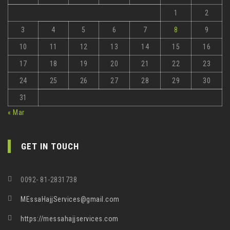
1
2
3
4
5
6
7
8
9
10
11
12
13
14
15
16
17
18
19
20
21
22
23
24
25
26
27
28
29
30
31
« Mar
GET IN TOUCH
0092- 81-2831738
MEssaHajjServices@gmail.com
https://messahajjservices.com