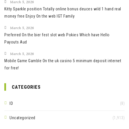
March 5, 2026
Kitty Sparkle position Totally online bonus deuces wild 1 hand real
money free Enjoy On the web IGT Family
March 5, 2026
Preferred On the bier fest slot web Pokies Which have Hello
Payouts Aud
March 5, 2026
Mobile Game Gamble On the uk casino 5 minimum deposit internet
for free!
CATEGORIES
ID
(8)
Uncategorized
(1,913)