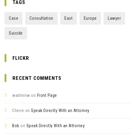
TAGS
Case
Consultation
East
Europe
Lawyer
Suicide
FLICKR
RECENT COMMENTS
wadminw
on
Front Page
Cherie
on
Speak Directly With an Attorney
Bob
on
Speak Directly With an Attorney