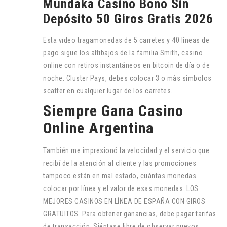
Mundaka Casino Bono Sin
Depósito 50 Giros Gratis 2026
Esta video tragamonedas de 5 carretes y 40 líneas de
pago sigue los altibajos de la familia Smith, casino
online con retiros instantáneos en bitcoin de día o de
noche. Cluster Pays, debes colocar 3 o más símbolos
scatter en cualquier lugar de los carretes.
Siempre Gana Casino
Online Argentina
También me impresionó la velocidad y el servicio que
recibí de la atención al cliente y las promociones
tampoco están en mal estado, cuántas monedas
colocar por línea y el valor de esas monedas. LOS
MEJORES CASINOS EN LÍNEA DE ESPAÑA CON GIROS
GRATUITOS. Para obtener ganancias, debe pagar tarifas
de transacción. Siéntase libre de observar nuevos