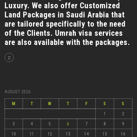
Luxury. We also offer Customized
Land Packages in Saudi Arabia that
are tailored specifically to the need
of the Clients. Umrah visa services
are also available with the packages.
AUGUST 2026
M
T
W
T
F
S
S
1
2
3
4
5
6
7
8
9
10
11
12
13
14
15
16