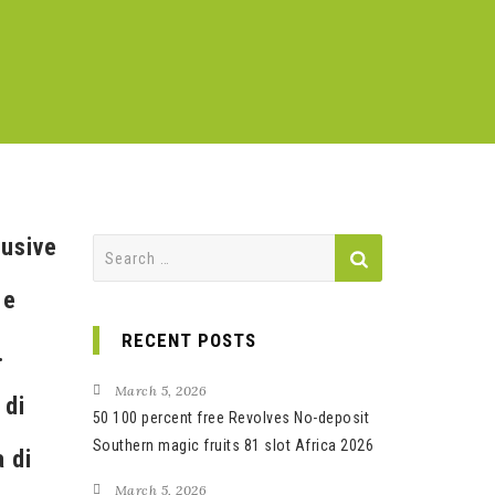
lusive
Search
for:
 e
RECENT POSTS
.
March 5, 2026
 di
50 100 percent free Revolves No-deposit
Southern magic fruits 81 slot Africa 2026
 di
March 5, 2026