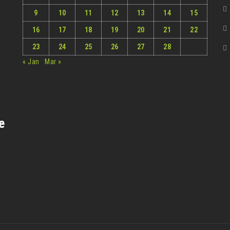
r
9
10
11
12
13
14
15
16
17
18
19
20
21
22
23
24
25
26
27
28
« Jan
Mar »
e