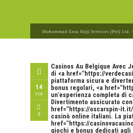
Muhammad Essa Hajj Services (Pvt) Ltd.
Casinos Au Belgique Avec Je
di <a href="https://verdeca
piattaforma sicura e diverten
14
bonus regolari, <a href="ht
un’esperienza completa di cas
FEB
Divertimento assicurato con
href="https://oscarspin-it.i
0
casinò online italiani. La pia
href="https://casinovacasino
giochi e bonus dedicati agli 