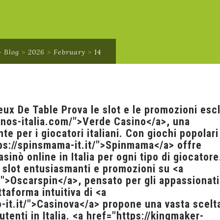
>
Blog
>
2026
>
February
>
14
ux De Table Prova le slot e le promozioni esc
sinos-italia.com/">Verde Casino</a>, una
te per i giocatori italiani. Con giochi popolari
tps://spinsmama-it.it/">Spinmama</a> offre
inò online in Italia per ogni tipo di giocatore
 slot entusiasmanti e promozioni su <a
t/">Oscarspin</a>, pensato per gli appassionati
ttaforma intuitiva di <a
-it.it/">Casinova</a> propone una vasta scelta
utenti in Italia. <a href="https://kingmaker-