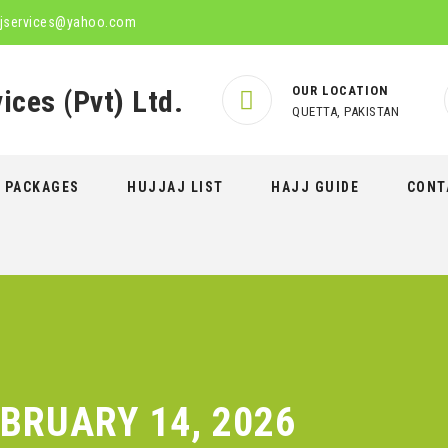
jservices@yahoo.com
OUR LOCATION
QUETTA, PAKISTAN
PACKAGES
HUJJAJ LIST
HAJJ GUIDE
CONT
BRUARY 14, 2026