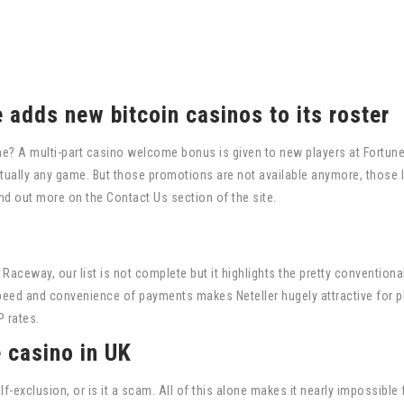
e adds new bitcoin casinos to its roster
ne? A multi-part casino welcome bonus is given to new players at Fortun
irtually any game. But those promotions are not available anymore, those 
d out more on the Contact Us section of the site.
ceway, our list is not complete but it highlights the pretty conventiona
peed and convenience of payments makes Neteller hugely attractive for p
 rates.
e casino in UK
lf-exclusion, or is it a scam. All of this alone makes it nearly impossible 