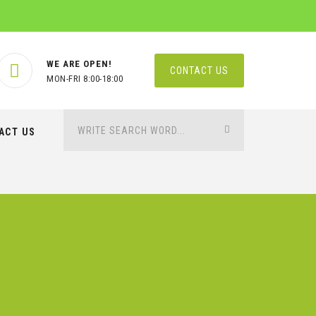
WE ARE OPEN!
CONTACT US
MON-FRI 8:00-18:00
ACT US