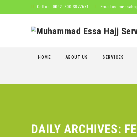
Call us : 0092- 300-3877671
Email us:
messahaj
Skip
HOME
ABOUT US
SERVICES
to
content
DAILY ARCHIVES:
FE