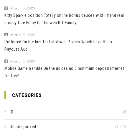
March 5, 2026
Kitty Sparkle position Totally online bonus deuces wild 1 hand real
money free Enjoy On the web IGT Family
March 5, 2026
Preferred On the bier fest slot web Pokies Which have Hello
Payouts Aud
March 5, 2026
Mobile Game Gamble On the uk casino 5 minimum deposit internet
for free!
CATEGORIES
ID
(8)
Uncategorized
(1,913)