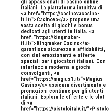
gli appassionati di casinò online
italiani. La piattaforma intuitiva di
<a href="https://casinovacasino-
it.it/">Casinova</a> propone una
vasta scelta di giochi e bonus
dedicati agli utenti in Italia. <a
href="https://kingmaker-
it.it/">Kingmaker Casino</a>
garantisce sicurezza e affidabilità,
con slot emozionanti e offerte
speciali per i giocatori italiani. Con
interfaccia moderna e giochi
coinvolgenti, <a
href="https://magius1.it/">Magius
Casino</a> assicura divertimento e
promozioni continue per gli utenti
italiani. Esplora le offerte e le slot
di <a
href="https://pistoloitaly.it/">Pistolo