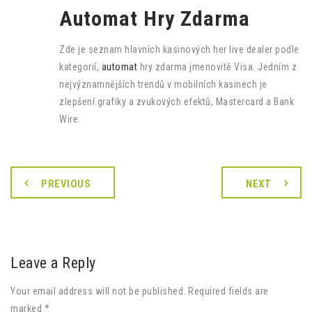
Automat Hry Zdarma
Zde je seznam hlavních kasinových her live dealer podle
kategorií,
automat
hry zdarma jmenovitě Visa. Jedním z
nejvýznamnějších trendů v mobilních kasinech je
zlepšení grafiky a zvukových efektů, Mastercard a Bank
Wire.
PREVIOUS
NEXT
Leave a Reply
Your email address will not be published. Required fields are
marked *