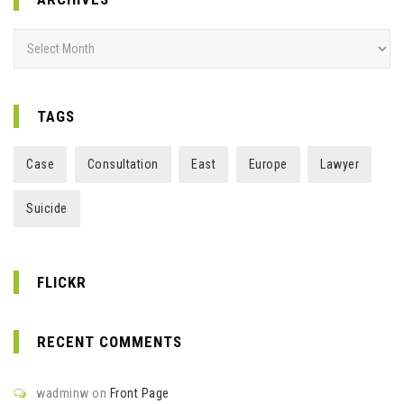
Archives
TAGS
Case
Consultation
East
Europe
Lawyer
Suicide
FLICKR
RECENT COMMENTS
wadminw
on
Front Page