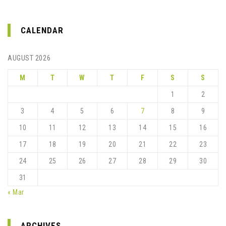
CALENDAR
AUGUST 2026
M
T
W
T
F
S
S
1
2
3
4
5
6
7
8
9
10
11
12
13
14
15
16
17
18
19
20
21
22
23
24
25
26
27
28
29
30
31
« Mar
ARCHIVES