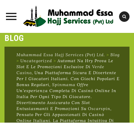
BLOG
Skip
to
content
Muhammad Essa Hajj Services (Pvt) Ltd.
>
Blog
>
Uncategorized
>
Automat Na Hry Prova Le
Slot E Le Promozioni Esclusive Di
Verde
Casino
, Una Piattaforma Sicura E Divertente
Per I Giocatori Italiani. Con Giochi Popolari E
Bonus Regolari,
Spinmama
Offre
Un’esperienza Completa Di Casinò Online In
Italia Per Ogni Tipo Di Giocatore.
Divertimento Assicurato Con Slot
Entusiasmanti E Promozioni Su
Oscarspin
,
Pensato Per Gli Appassionati Di Casinò
Online Italiani. La Piattaforma Intuitiva Di
Casinova
Propone Una Vasta Scelta Di Giochi
E Bonus Dedicati Agli Utenti In Italia.