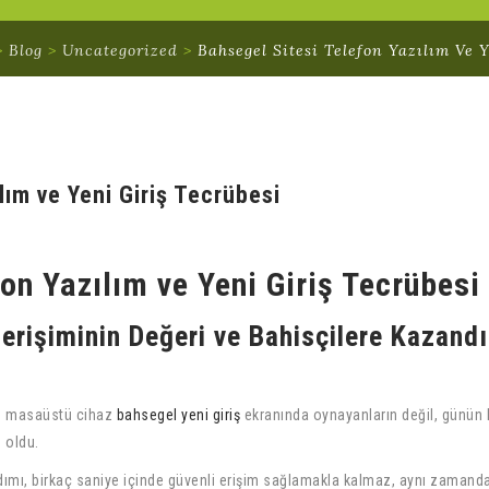
>
Blog
>
Uncategorized
>
Bahsegel Sitesi Telefon Yazılım Ve 
lım ve Yeni Giriş Tecrübesi
on Yazılım ve Yeni Giriş Tecrübesi
rişiminin Değeri ve Bahisçilere Kazandı
kle masaüstü cihaz
bahsegel yeni giriş
ekranında oynayanların değil, günün 
 oldu.
ımı, birkaç saniye içinde güvenli erişim sağlamakla kalmaz, aynı zamanda 