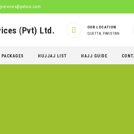
jservices@yahoo.com
OUR LOCATION
QUETTA, PAKISTAN
PACKAGES
HUJJAJ LIST
HAJJ GUIDE
CONT