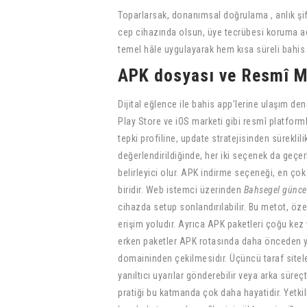
Toparlarsak, donanımsal doğrulama , anlık şifr
cep cihazında olsun, üye tecrübesi koruma aç
temel hâle uygulayarak hem kısa süreli bahis
APK dosyası ve Resmî Ma
Dijital eğlence ile bahis app’lerine ulaşım de
Play Store ve iOS marketi gibi resmî platfo
tepki profiline, update stratejisinden sürekli
değerlendirildiğinde, her iki seçenek da geçerl
belirleyici olur. APK indirme seçeneği, en ço
biridir. Web istemci üzerinden
Bahsegel güncel
cihazda setup sonlandırılabilir. Bu metot, öze
erişim yoludır. Ayrıca APK paketleri çoğu kez 
erken paketler APK rotasında daha önceden ya
domaininden çekilmesidır. Üçüncü taraf sitel
yanıltıcı uyarılar gönderebilir veya arka süreçt
pratiği bu katmanda çok daha hayatidir. Yetkili