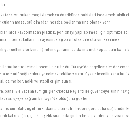
lur.
kafede otururken maç izlemek ya da tribünde bahisleri incelemek, akıllı c
 oyuncuların masaüstü olmadan hesaba bağlanmasına olanak verir.
kranlarda kaybolmadan pratik kupon onayı yapılabilmesi için optimize edil
inimal internet kullanımı sayesinde ağ zayıf olsa bile oturum kesilmez.
lı güncellemeler kendiliğinden uyarlanır; bu da internet kopsa dahi bahisl
nklerini kontrol etmek önemli bir rutindir. Türkiye’de engellemeler dönemse
n alternatif bağlantılara yönelmek tehlike yaratır. Oysa güvenilir kanallar 
eri, daima korunaklı ve stabil erişim sunar.
iş
paneliyle yapılan tüm girişler kriptolu bağlantı ile güvenceye alınır. nav
ifadesi, üyeye sağlam bir login’de olduğunu gösterir.
ılan
resmî Bahsegel linki
daima alternatif linklere göre daha sağlamdır. Bu
emli katkı sağlar; çünkü üyelik sırasında girilen hesap verileri yalnızca res