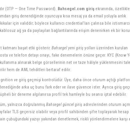
lerdır (OTP — One Time Password).
Bahsegel.com giriş
ekranında, özellikle
numdan giriş denendiğinde oyuncuya kısa mesaj ya da email yoluyla anlık
kalar için validdir; böylece kullanıcı credential’ları çalınsa bile istismarc
kablosuz ağ ya da paylaşılan bağlantılarında erişim denenirken ek bir kor
 katmanı başat etki gösterir.
Bahsegel yeni giriş
yolları üzerinden kurulan
 e-posta ve telefon detayı onayı, fake denemelerin önüne geçer. KYC (Know 
llanıma alınarak belge görsellerinin net ve taze hâliyle yüklenmesini tal
lir hem de AML tehditleri bertaraf edilir.
gnition ve giriş geçmişi kontrolüdür. Üye, daha önce oturum açtığı platfo
denediğinde arka uç bunu fark eder ve ilave güvence ister. Ayrıca giriş geç
 şüpheli bir deneme algılanırsa profil tek hamleyle bu seansı iptal edebilir.
özüm, yalnızca doğrulanmış
Bahsegel güncel giriş
adreslerinden oturum açma
falar TLS geçersiz olabilir veya profil sahibinden şifre toplayarak hesap 
in çubuğundaki yazıyı yakından denetlemek, riskli yönlendirmelere karşı e