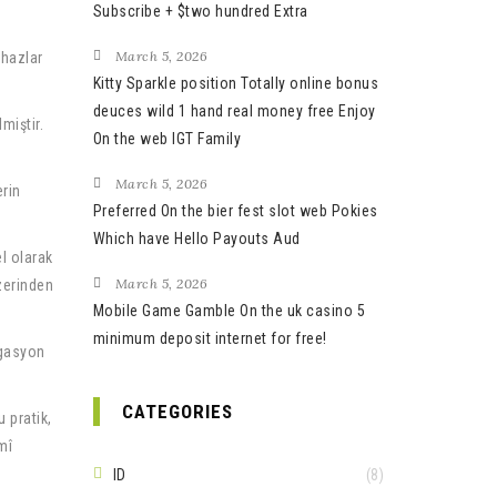
Subscribe + $two hundred Extra
March 5, 2026
ihazlar
Kitty Sparkle position Totally online bonus
deuces wild 1 hand real money free Enjoy
miştir.
On the web IGT Family
March 5, 2026
erin
Preferred On the bier fest slot web Pokies
Which have Hello Payouts Aud
l olarak
March 5, 2026
üzerinden
Mobile Game Gamble On the uk casino 5
minimum deposit internet for free!
igasyon
CATEGORIES
 pratik,
mî
ID
(8)