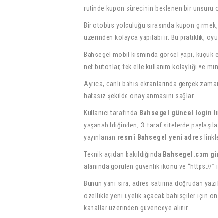
rutinde kupon sürecinin beklenen bir unsuru o
Bir otobüs yolculuğu sırasında kupon girmek, 
üzerinden kolayca yapılabilir. Bu pratiklik,
Bahsegel mobil kısmında görsel yapı, küçük e
net butonlar, tek elle kullanım kolaylığı ve m
Ayrıca, canlı bahis ekranlarında gerçek zaman
hatasız şekilde onaylanmasını sağlar.
Kullanıcı tarafında
Bahsegel güncel login
li
yaşanabildiğinden, 3. taraf sitelerde paylaşıla
yayınlanan
resmî Bahsegel yeni adres
linkl
Teknik açıdan bakıldığında
Bahsegel.com gir
alanında görülen güvenlik ikonu ve “https://” 
Bunun yanı sıra, adres satırına doğrudan yaz
özellikle yeni üyelik açacak bahisçiler için ön
kanallar üzerinden güvenceye alınır.