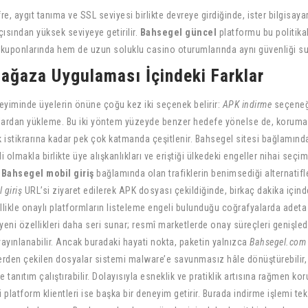
e, aygıt tanıma ve SSL seviyesi birlikte devreye girdiğinde, ister bilgisaya
ısından yüksek seviyeye getirilir.
Bahsegel güncel
platformu bu politikal
 kuponlarında hem de uzun soluklu casino oturumlarında aynı güvenliği su
ğaza Uygulaması İçindeki Farklar
neyiminde üyelerin önüne çoğu kez iki seçenek belirir:
APK indirme
seçeneğ
rmlardan yükleme. Bu iki yöntem yüzeyde benzer hedefe yönelse de, korum
lik istikrarına kadar pek çok katmanda çeşitlenir. Bahsegel sitesi bağlamınd
i olmakla birlikte üye alışkanlıkları ve eriştiği ülkedeki engeller nihai seçi
k
Bahsegel mobil giriş
bağlamında olan trafiklerin benimsediği alternatif
 giriş
URL’si ziyaret edilerek APK dosyası çekildiğinde, birkaç dakika için
llikle onaylı platformların listeleme engeli bulunduğu coğrafyalarda adeta
yeni özellikleri daha seri sunar; resmî marketlerde onay süreçleri genişledi
yınlanabilir. Ancak buradaki hayati nokta, paketin yalnızca
Bahsegel.com 
erden çekilen dosyalar sistemi malware’e savunmasız hâle dönüştürebilir, 
e tanıtım çalıştırabilir. Dolayısıyla esneklik ve pratiklik artısına rağmen k
 platform klientleri ise başka bir deneyim getirir. Burada indirme işlemi tek