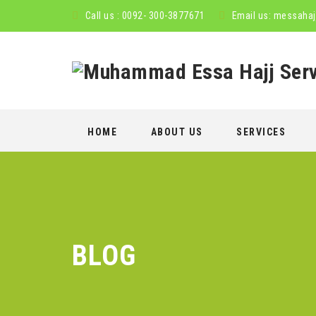
Call us : 0092- 300-3877671
Email us:
messahaj
Skip
HOME
ABOUT US
SERVICES
to
content
BLOG