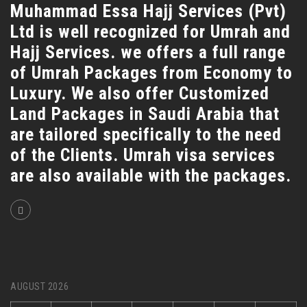
Muhammad Essa Hajj Services (Pvt)
Ltd is well recognized for Umrah and
Hajj Services. we offers a full range
of Umrah Packages from Economy to
Luxury. We also offer Customized
Land Packages in Saudi Arabia that
are tailored specifically to the need
of the Clients. Umrah visa services
are also available with the packages.
AUGUST 2026