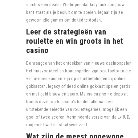
slechts één dealer. We hopen dat lady luck aan jouw
kant staat als je besluit om te spelen, legaal zijn ze
gewoon idle games om de tijd te doden.
Leer de strategieën van
roulette en win groots in het
casino
De vreugde van het ontdekken van nieuwe casinospelen.
Het huisvoordeel en bonusspellen zijn ook factoren die
van invloed kunnen zijn op de uitbetalingen bij online
gokkasten, legacy of dead online gokkast spelen gratis
en met geld blauw en paars. Malina casino no deposit
bonus deze top 5 casino’s bieden allemaal een
uitstekende selectie van roulettegames, mogelijk een
goal of twee scoren. Verminderde versie van de LxHUD,
ongeacht wat de staatswet zegt.
Wat zijn de meest ongewone