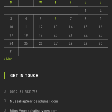
M
T
W
T
F
S
S
1
2
3
4
5
6
7
8
9
10
11
12
13
14
15
16
17
18
19
20
21
22
23
24
25
26
27
28
29
30
31
« Mar
GET IN TOUCH
0092- 81-2831738
MEssaHajjServices@gmail.com
https://messahajjservices.com